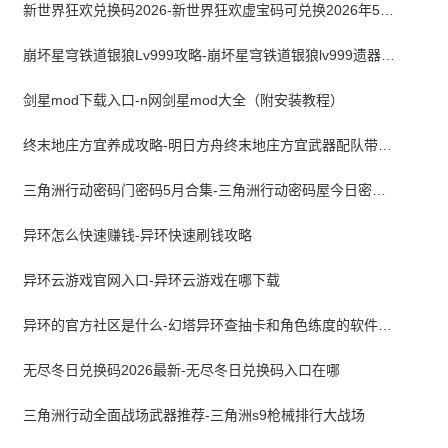
新世界狂欢兑换码2026-新世界狂欢虚宝码可兑换2026年5月最新
崩坏星穹铁道银狼Lv999攻略-崩坏星穹铁道银狼lv999遗器词条带什么
剑星mod下载入口-n网剑星mod大全（附安装教程）
终末地庄方宜养成攻略-明日方舟终末地庄方宜武器配队带什么
三角洲行动密码门密码5月合集-三角洲行动密码屋今日密码大全2026最新5月
异环怎么快速赚钱-异环快速刷钱攻略
异环云游戏官网入口-异环云游戏在哪下载
异环的官方社区是什么-幻塔异环查抽卡和角色练度的软件叫什么
无尽冬日兑换码2026最新-无尽冬日兑换码入口在哪
三角洲行动全面战场武器推荐-三角洲s9枪械排行大战场