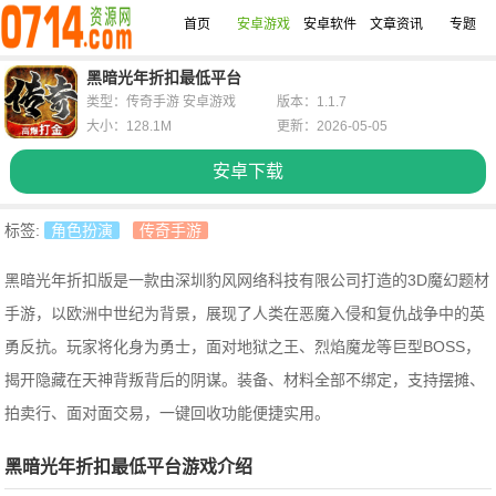
首页
安卓游戏
安卓软件
文章资讯
专题
黑暗光年折扣最低平台
类型：传奇手游 安卓游戏
版本：1.1.7
大小：128.1M
更新：2026-05-05
安卓下载
标签:
角色扮演
传奇手游
黑暗光年折扣版是一款由深圳豹风网络科技有限公司打造的3D魔幻题材
手游，以欧洲中世纪为背景，展现了人类在恶魔入侵和复仇战争中的英
勇反抗。玩家将化身为勇士，面对地狱之王、烈焰魔龙等巨型BOSS，
揭开隐藏在天神背叛背后的阴谋。装备、材料全部不绑定，支持摆摊、
拍卖行、面对面交易，一键回收功能便捷实用。
黑暗光年折扣最低平台游戏介绍