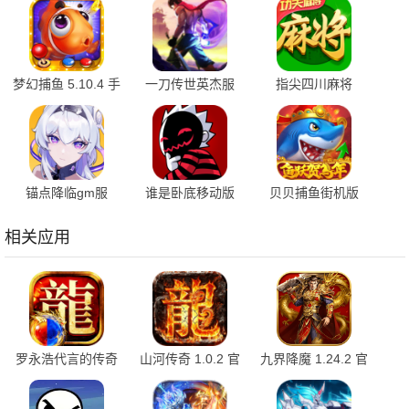
梦幻捕鱼 5.10.4 手
一刀传世英杰服
指尖四川麻将
机版
101.3.0 最新版
7.10.550 安卓版
锚点降临gm服
谁是卧底移动版
贝贝捕鱼街机版
2.0.5 安卓版
2.1.38 安卓版
1.0.20049 最新版
相关应用
罗永浩代言的传奇
山河传奇 1.0.2 官
九界降魔 1.24.2 官
1.0.1 官方版
方版
方版