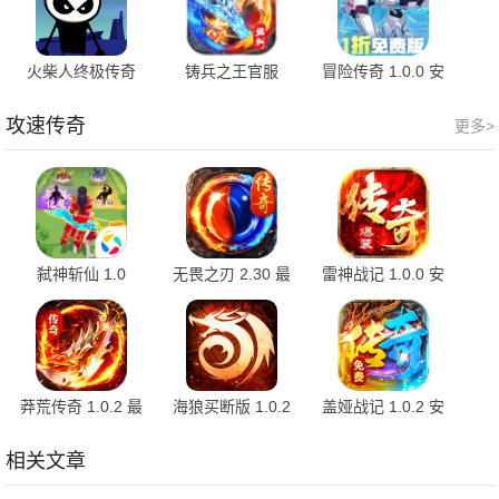
火柴人终极传奇
铸兵之王官服
冒险传奇 1.0.0 安
1.24 安卓版
1.0.5 安卓版
卓版
攻速传奇
更多>
弑神斩仙 1.0
无畏之刃 2.30 最
雷神战记 1.0.0 安
新版
卓版
莽荒传奇 1.0.2 最
海狼买断版 1.0.2
盖娅战记 1.0.2 安
新版
安卓版
卓版
相关文章