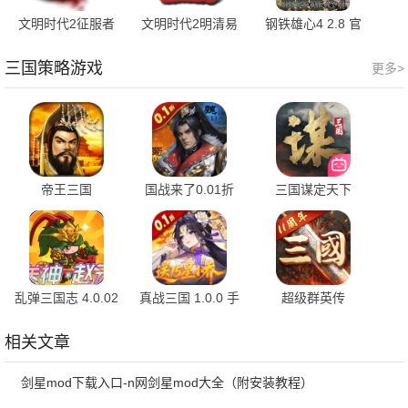
文明时代2征服者
文明时代2明清易
钢铁雄心4 2.8 官
mod 2.1 单机版
代 1.8 最新版
方版
三国策略游戏
更多>
帝王三国
国战来了0.01折
三国谋定天下
1.65.1210 最新版
3.9.0.0 最新版
1.17.0 最新版
乱弹三国志 4.0.02
真战三国 1.0.0 手
超级群英传
官方版
机版
20.21.0.0 安卓版
相关文章
剑星mod下载入口-n网剑星mod大全（附安装教程）