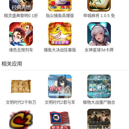
精灵盛典黎明0.1折
指尖捕鱼高爆版
申城麻将 1.0.5 免
1.00.1 官方版
10.3.46.4.0 手机版
费版
魂色无限列车
捕鱼大决战狂暴版
女神星球3d卡牌
1.0.06 最新版
122.7.291 安卓版
76.1 安卓版
相关应用
文明时代2千秋万
文明时代2君与军
植物大战僵尸融合
代mod 1.5.0核弹
1.5 安卓版
版手机版 3.0.1 正
版
式版