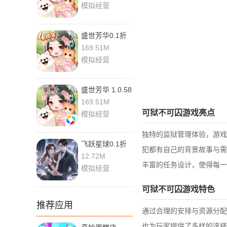
模拟经营
盛世芳华0.1折
1.0.58 安卓版
169.51M
模拟经营
盛世芳华 1.0.58
最新版
169.51M
可狱不可囚游戏亮点
模拟经营
独特的监狱管理体验，游戏
飞跃星球0.1折
犯都有自己的背景故事与需
游戏 v1.0.0 安
12.72M
丰富的任务设计，使得每一
卓版
模拟经营
可狱不可囚游戏特色
推荐应用
通过合理的安排与资源分配
也为玩家提供了多样的选择