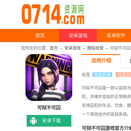
首页
安卓游戏
安卓软件
您所在的位置：
首页
→
安卓游戏
→
模拟经营
→ 可狱不可囚游
应用介绍
标签:
角色扮演
经营游
可狱不可囚是一款以监狱为
犯，并维护监狱的正常秩序
安排囚犯的生活、饮食、健
可狱不可囚
一个高效运作的监狱系统。
安卓下载
可狱不可囚游戏官方介