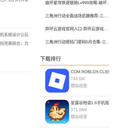
崩坏星穹铁道银狼Lv999攻略-崩坏星穹铁道银狼lv999遗器词条带什么
三角洲行动全面战场武器推荐-三角洲s9枪械排行大战场
异环云游戏官网入口-异环云游戏在哪下载
机系统设计让玩
三角洲行动密码门密码5月合集-三角洲行动密码屋今日密码大全2026最新5月
拟完美结合，为
下载排行
COM.ROBLOX.CLIENT
2.716.875 中文版
744.5M
模拟经营
星露谷物语1.6手机版
1.6.15.2 最新版
371.38M
模拟经营