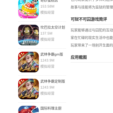
奇妙蛋糕店
9.92.00.00 官方
153.58M
故事与技能将为监狱的管理
版
模拟经营
可狱不可囚游戏简评
坎巴拉太空计划
玩家能够通过与囚犯的互动
0.9.924 最新版
137.5M
家在忙碌的现实生活中也能
模拟经营
玩家带来了一场别开生面的
武林争霸gm版
应用截图
1.0.1 安卓版
1243.9M
模拟经营
武林争霸定制版
1.0.1 最新版
1243.9M
模拟经营
国际料理主厨