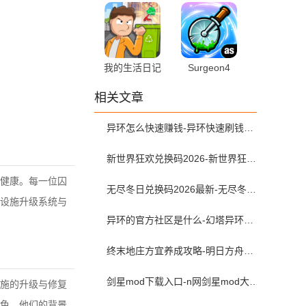
折 3.3.0 最新
1.10 官方版
版
我的生活日记
Surgeon4
2024.04.28 安
v2.7.10 安卓版
相关文章
卓版
异环怎么快速赚钱-异环快速刷钱攻略
新世界狂欢兑换码2026-新世界狂欢虚宝码可兑换2026年5月最新
健康。每一位囚
无尽冬日兑换码2026最新-无尽冬日兑换码入口在哪
设施升级系统与
异环的官方社区是什么-幻塔异环查抽卡和角色练度的软件叫什么
终末地庄方宜养成攻略-明日方舟终末地庄方宜武器配队带什么
剑星mod下载入口-n网剑星mod大全（附安装教程）
施的升级与修复
色，他们的背景