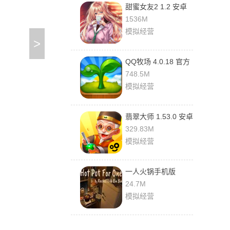
甜蜜女友2 1.2 安卓
版
1536M
模拟经营
>
QQ牧场 4.0.18 官方
版
748.5M
模拟经营
翡翠大师 1.53.0 安卓
版
329.83M
模拟经营
一人火锅手机版
1.4.3 最新版
24.7M
模拟经营