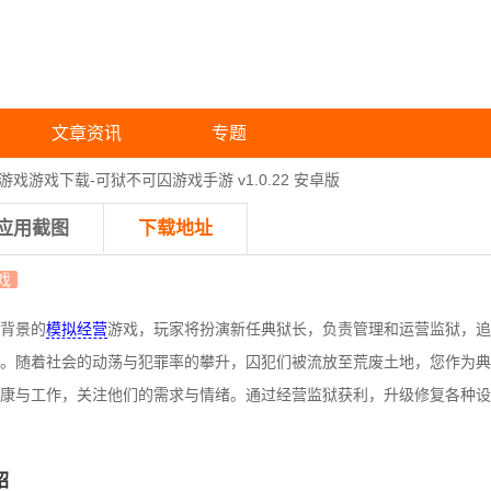
文章资讯
专题
戏游戏下载-可狱不可囚游戏手游 v1.0.22 安卓版
应用截图
下载地址
戏
背景的
模拟经营
游戏，玩家将扮演新任典狱长，负责管理和运营监狱，追
。随着社会的动荡与犯罪率的攀升，囚犯们被流放至荒废土地，您作为典
康与工作，关注他们的需求与情绪。通过经营监狱获利，升级修复各种设
绍