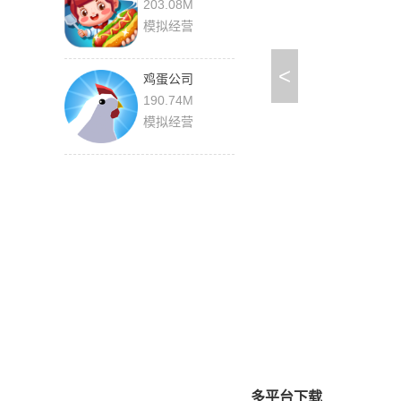
9.92.00.00
203.08M
模拟经营
<
鸡蛋公司
4.4.3.0014 安卓
190.74M
版
模拟经营
多平台下载