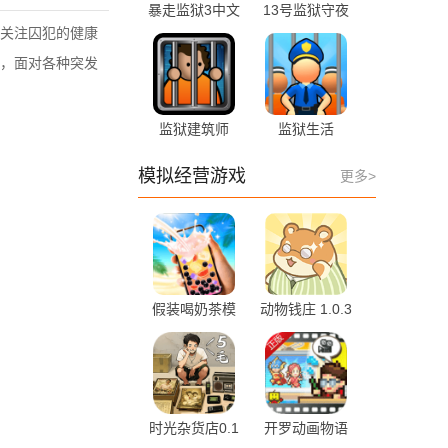
暴走监狱3中文
13号监狱守夜
版 v1.0.9 最新
人 1.1
关注囚犯的健康
版
，面对各种突发
监狱建筑师
监狱生活
2.0.9 最新版
44.0.0 安卓版
模拟经营游戏
更多>
假装喝奶茶模
动物钱庄 1.0.3
拟 1.0
安卓版
时光杂货店0.1
开罗动画物语