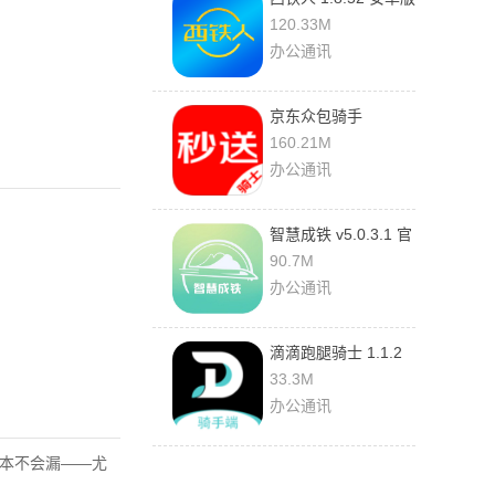
120.33M
办公通讯
京东众包骑手
12.27.0 官方版
160.21M
办公通讯
智慧成铁 v5.0.3.1 官
方版
90.7M
办公通讯
滴滴跑腿骑士 1.1.2
官方版
33.3M
办公通讯
基本不会漏——尤