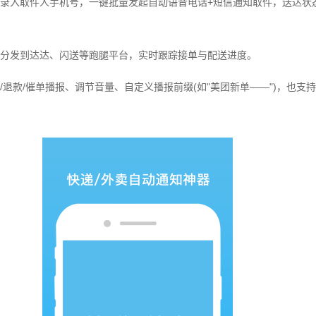
录入取件人手机号，一键批量发起自动语音电话+短信通知取件，送达状
分发到达达、闪送等跑腿平台，实时跟踪接单与配送进度。
/退款/催单播报、调节音量、自定义播报前缀(如"美团新单——")，也支