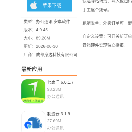
快递驿站场景：导入或扫码
苹果下载
手工逐个拨号。
类型：办公通讯 安卓软件
跑腿发单：外卖订单可一键
版本：4.9.45
自定义设置：可开关新订单
大小：89.26M
音箱硬件实现独立播报。
更新：2026-06-30
厂商：成都身边科技有限公司
最新应用
七扇门 6.0.1.7
官方版
93.23M
办公通讯
制造云 3.1.9
27.69M
办公通讯