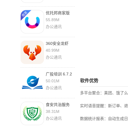
优托邦商家版
5.4.1
55.89M
办公通讯
360安全龙虾
1.3.0 官方版
40.99M
办公通讯
广投培训 6.7.2
官方版
软件优势
50.01M
办公通讯
多平台聚合：美团、饿了么
食安共治服务
实时语音提醒：新订单、退
1.4.2 安卓版
38.31M
办公通讯
数据统计报表：自动生成日