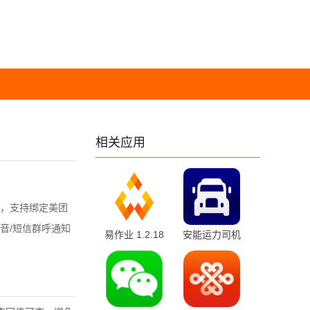
相关应用
，支持绑定美团
音/短信群呼通知
易作业 1.2.18
安能运力司机
最新版
版 3.3.2 最新
版