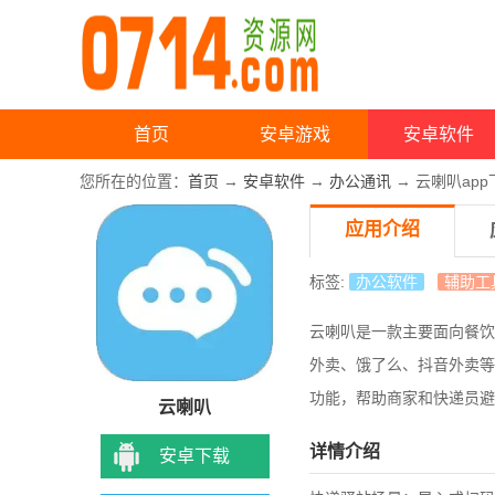
首页
安卓游戏
安卓软件
您所在的位置：
首页
→
安卓软件
→
办公通讯
→ 云喇叭app
应用介绍
标签:
办公软件
辅助工
云喇叭是一款主要面向餐饮
外卖、饿了么、抖音外卖等
功能，帮助商家和快递员避
云喇叭
详情介绍
安卓下载