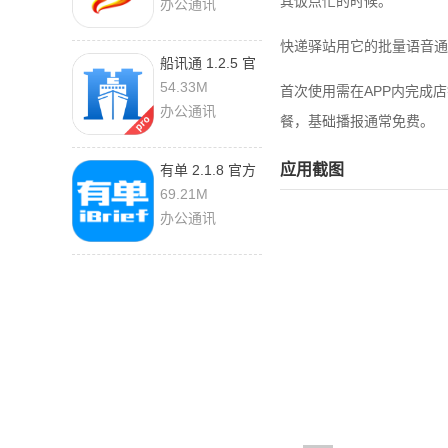
其饭点忙的时候。
办公通讯
快递驿站用它的批量语音通
船讯通 1.2.5 官
方版
54.33M
首次使用需在APP内完成店
办公通讯
餐，基础播报通常免费。
应用截图
有单 2.1.8 官方
版
69.21M
办公通讯