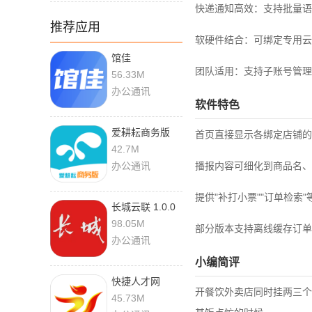
快递通知高效：支持批量语
推荐应用
软硬件结合：可绑定专用云
馆佳
团队适用：支持子账号管理
2.2.251126 最
56.33M
新版
办公通讯
软件特色
爱耕耘商务版
首页直接显示各绑定店铺的
3.9.8 最新版
42.7M
办公通讯
播报内容可细化到商品名、备
提供"补打小票""订单检索
长城云联 1.0.0
手机版
98.05M
部分版本支持离线缓存订单
办公通讯
小编简评
快捷人才网
开餐饮外卖店同时挂两三个
2.3.00083 最新
45.73M
版