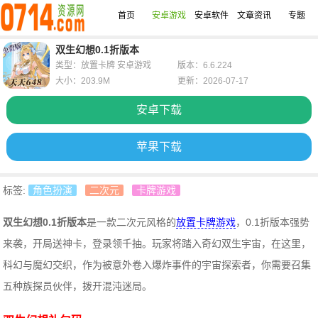
首页
安卓游戏
安卓软件
文章资讯
专题
双生幻想0.1折版本
类型：放置卡牌 安卓游戏
版本：6.6.224
大小：203.9M
更新：2026-07-17
安卓下载
苹果下载
标签:
角色扮演
二次元
卡牌游戏
双生幻想0.1折版本
是一款二次元风格的
放置卡牌游戏
，0.1折版本强势
来袭，开局送神卡，登录领千抽。玩家将踏入奇幻双生宇宙，在这里，
科幻与魔幻交织，作为被意外卷入爆炸事件的宇宙探索者，你需要召集
五种族探员伙伴，拨开混沌迷局。