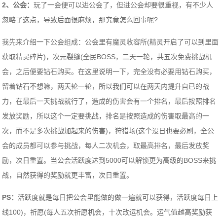
2、公会：
玩了一会便可以进公会了，但进公会却要很重视，有不少人
忽略了这点，导致后面很麻烦，那究竟怎么回事呢?
我先来介绍一下公会组成：公会里有魔灵收容所(精灵开启了可以到里面
获取精灵碎片)，次元裂缝(全民BOSS，二天一轮，共五次免费挑战机
会，之后便要钻石购买。在这里说明一下，完全没有必要用钻石购买，
留着钻石不想嘛，两天轮一轮，所以我们可以在两天内提升自已的战
力，在最后一天挑战就行了，造成的伤害会有一个排名，最后按照排名
发放奖励，所以这个一定要挑战，排名是按照造成的伤害取最高的一
次，而不是多次挑战加起来的伤害)，狩猎场(这个没日也要必刷，全公
会的成员都可以参与挑战，每人二次机会，取最高排名，最后发放奖
励，次日重置。当公会活跃度达到5000可以解锁更为高级的BOSS来挑
战，自然获得的奖励就更丰富，次日重置。
PS：
活跃度就是每日把公会里能做的做一遍就可以获得，活跃度每日上
线100)，祈愿(每人五次祈愿机会，十次改运机会。运气值越高奖励获