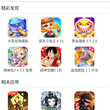
精彩发现
大圣闹海捕鱼
波克斗地主 4.53
黑金捕鱼 5.5.2.0
1.0.1 最新版
最新版
免费版
弹弹岛2 4.3.2 免费
超神觉醒0.1折
盖瑞模组 1.7 中文
版
1.0.1 官方版
版
相关应用