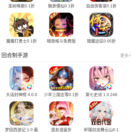
圣树唤歌0.1折
飘渺儒仙0.1折
自由侠客录0.1折
1.0.7 官方版
1.0.0 最新版
v1.0 最新版
魔魔打勇士0.1折
暗夜格斗免费版
猎魔远征0.05折
2.3.001 最新版
1.14.01 官方版
1.0.2 安卓版
回合制手游
更多>
大话封神榜 4.0.0
少年三国志零0.1折
第七史诗 1.0.248
1.0.10010 官方版
梦回西游记 1.0 最
道友请留步
轩辕剑龙舞云山0.1