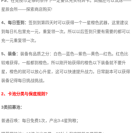
PS：
在竞技币足够的条件下一定要优先买特异卡。高抽还可以试炼——
星辰会所——探索商店购买!
4、每日签到：
签到到第四天时可以获得一个一星橙色武器，这里建议
到每日礼包里充一元，重复领一次。所以以后签到只要有需要的都可以
充一元重复领一次。
5、装备：
装备有品质之分：白色—蓝色—紫色—黄色—红色。红色比
较难获得，一般都到橙色，所以刚开始获得的橙色以下装备就不要升
星，橙色的就可以放心升星，这可以快速提升战力。日常副本可以获得
装备记得每日挑战挑战。
2、卡池分类与保底规则?
3类招募池：
普通召唤：每日免费1次，产出3-4星狗粮；