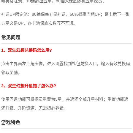
精英常驻池：10连必出五星，80抽大保底随机五星探员；
神话UP限定池：80抽保底五星神话，50%概率当期UP；歪卡后下一张
五星必是UP，各卡池保底次数互不互通。
常见问题
1、双生幻想兑换码怎么用?
点击主界面左上角头像，进入设置找到礼包兑换入口，输入有效兑换码
领取奖励。
2、双生幻想升星错了怎么办?
使用回退功能可将探员重置为5星，并返还全部升星材料；重置功能返
还升级、升阶资源，无需担心养错。
游戏特色