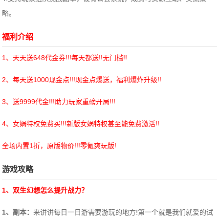
略。
福利介绍
1、天天送648代金券!!!每天都送!!无门槛!!
2、每天送1000现金点!!!现金点爆送，福利爆炸升级!!
3、送9999代金!!!助力玩家重磅开局!!!
4、女娲特权免费买!!!新版女娲特权甚至能免费激活!!
全场内置1折，原版物价!!!零氪爽玩版!
游戏攻略
1、双生幻想怎么提升战力？
1、副本：
来讲讲每日一日游需要游玩的地方!第一个就是我们就爱的试