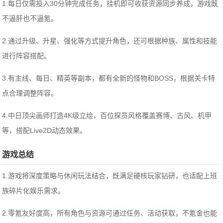
1.每日仅需投入30分钟完成任务，挂机即可收获资源同步养成，游戏既
不逼肝也不逼氪。
2.通过升级、升星、强化等方式提升角色，还可根据种族、属性和技能
进行阵容搭配。
3.有主线、每日、精英等副本，都有全新的怪物和BOSS，根据关卡特
点合理调整阵容。
4.中日顶尖画师打造4K级立绘，百位探员风格覆盖赛博、古风、机甲
等，搭配Live2D动态效果。
游戏总结
1.游戏将深度策略与休闲玩法结合，既满足硬核玩家钻研，也适配上班
族碎片化娱乐需求。
2.零氪友好度高，所有角色与资源可通过任务、活动获取，不氪金也能