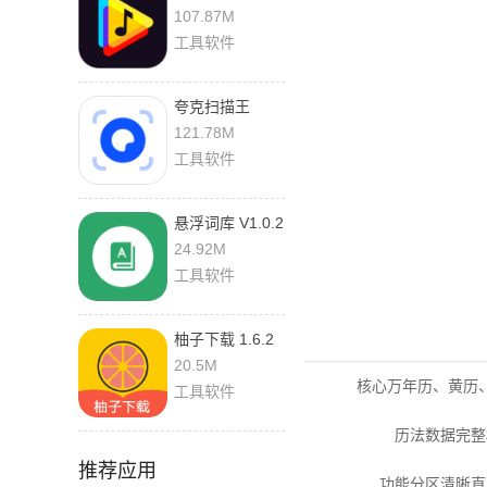
新版
107.87M
工具软件
夸克扫描王
10.9.0.447
121.78M
工具软件
悬浮词库 V1.0.2
手机版
24.92M
工具软件
柚子下载 1.6.2
最新版
20.5M
核心万年历、黄历
工具软件
历法数据完整
推荐应用
功能分区清晰直