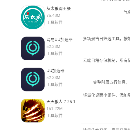
灰太狼霸王餐
气
3.4.32 安卓版
75.48M
工具软件
多场景吉日筛选工具，按
网易UU加速器
11.2.2 最新版
52.33M
工具软件
云端日程存储机制，所有
UU加速器
11.2.2 官方版
52.33M
完整时辰五行信息，
工具软件
轻量化桌面小组件，添加
天天狼人 7.25.1
安卓版
151.22M
工具软件