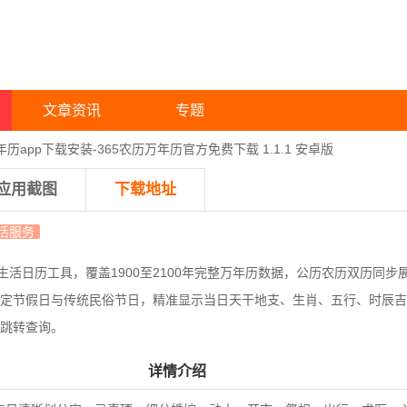
文章资讯
专题
年历app下载安装-365农历万年历官方免费下载 1.1.1 安卓版
应用截图
下载地址
活服务
合生活日历工具，
覆盖1900至2100年完整万年历数据，公历农历双历同
定节假日与传统民俗节日，精准显示当日天干地支、生肖、五行、时辰吉
跳转查询。
详情介绍