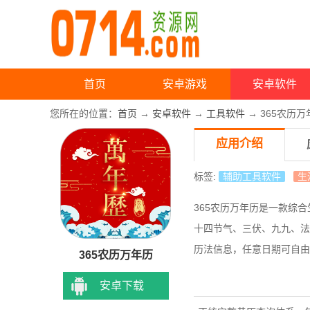
首页
安卓游戏
安卓软件
您所在的位置：
首页
→
安卓软件
→
工具软件
→ 365农历万
应用介绍
标签:
辅助工具软件
生
365农历万年历是一款综
十四节气、三伏、九九、法
历法信息，任意日期可自由
365农历万年历
安卓下载