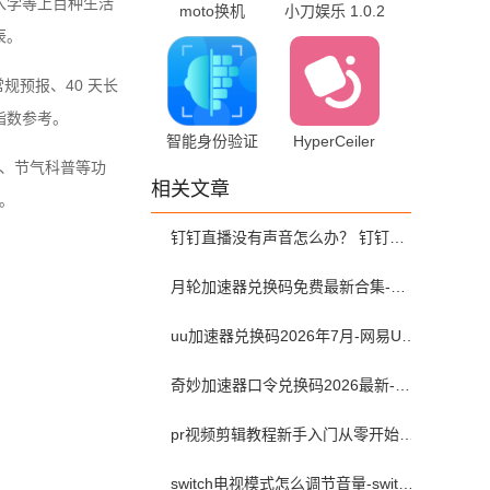
入学等上百种生活
moto换机
小刀娱乐 1.0.2
v8.0.0.35.0 官
手机版
辰。
方版
规预报、40 天长
指数参考。
智能身份验证
HyperCeiler
4.0.0 最新版
2.5.158_20250312
、节气科普等功
相关文章
安卓版
。
钉钉直播没有声音怎么办？ 钉钉直播没有声音解决方法？
月轮加速器兑换码免费最新合集-月轮加速器免费兑换码口令2024最新
uu加速器兑换码2026年7月-网易UU加速器兑换码最新汇总口令CDK合集
奇妙加速器口令兑换码2026最新-奇妙加速器兑换码2026最新7月
pr视频剪辑教程新手入门从零开始-pr教程从零开始学剪辑全集免费
switch电视模式怎么调节音量-switch电视模式常见问题解决方案