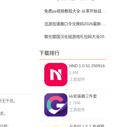
免费ps视频教程大全-从零开始自学ps视频教程全集2026最新版
迅游加速器口令兑换码2026最新-迅游加速器兑换码2026年7月
御光盟国汉化组游戏礼包码大全2025
下载排行
HND 1.0.51.250916
最新版
1.6M
工具软件
kk安装器三件套
用无干扰。
2.5.0514 安卓版
2.76M
工具软件
求。
功能。
云支付 1.5.7 安卓版