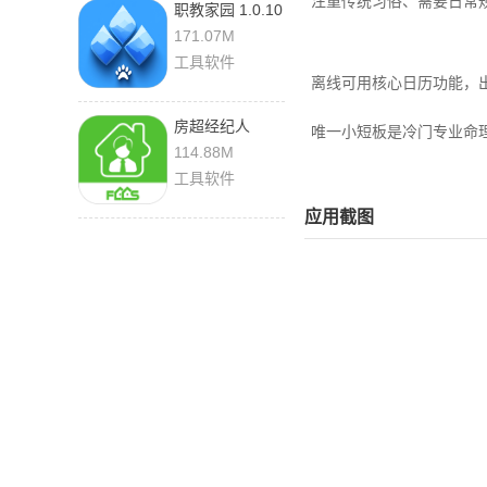
注重传统习俗、需要日常
职教家园 1.0.10
安卓版
171.07M
工具软件
离线可用核心日历功能，
房超经纪人
唯一小短板是冷门专业命
3.10.20 官方版
114.88M
工具软件
应用截图