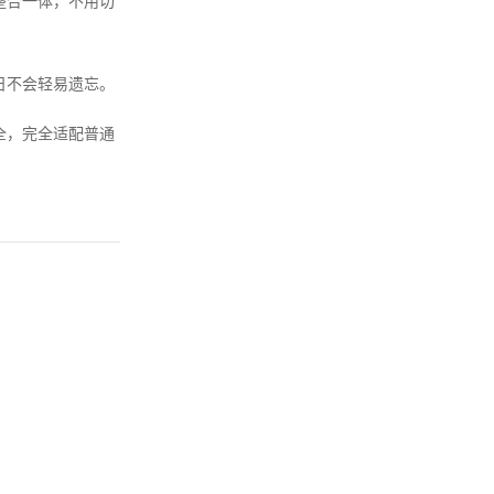
整合一体，不用切
日不会轻易遗忘。
全，完全适配普通