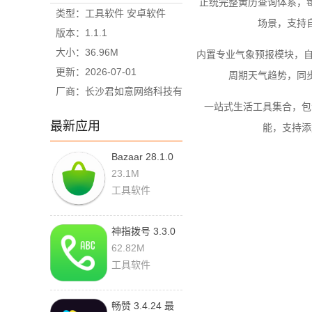
正统完整黄历查询体系，
类型：工具软件 安卓软件
场景，支持
版本：1.1.1
大小：36.96M
内置专业气象预报模块，自动
更新：2026-07-01
周期天气趋势，同
厂商：长沙君如意网络科技有
一站式生活工具集合，包
限公司
最新应用
能，支持添
Bazaar 28.1.0
最新版
23.1M
工具软件
神指拨号 3.3.0
最新版
62.82M
工具软件
畅赞 3.4.24 最