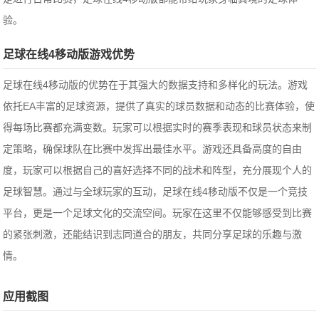
验。
足球在线4移动版游戏优势
足球在线4移动版的优势在于其强大的数据支持和多样化的玩法。游戏
依托EA丰富的足球资源，提供了真实的球员数据和动态的比赛体验，使
得每场比赛都充满变数。玩家可以根据实时的赛季表现和球员状态来制
定策略，确保球队在比赛中发挥出最佳水平。游戏还具备高度的自由
度，玩家可以根据自己的喜好选择不同的战术和阵型，充分展现个人的
足球智慧。通过与全球玩家的互动，足球在线4移动版不仅是一个竞技
平台，更是一个足球文化的交流空间。玩家在这里不仅能够感受到比赛
的紧张刺激，还能结识到志同道合的朋友，共同分享足球的乐趣与激
情。
应用截图