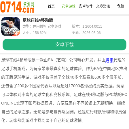
首页
安卓游戏
安卓软件
文章资讯
专题
足球在线4移动版
类型：休闲益智 安卓游戏
版本：1.2604.0011
大小：156.62M
更新：2026-05-06
安卓下载
足球在线4移动版是一款由EA（艺电）公司精心开发，并由
腾讯
代理的
足球手机游戏，为玩家带来最真实的足球体验。作为EA在中国地区推出
的正版足球手游，游戏不仅涵盖了全球40多个联赛和600多个俱乐部，
还包含了200多个国家代表队以及超过17000名球星的真实数据。玩家
可以体验到丰富的足球文化和竞技乐趣。足球在线4移动版与PC端的FC
ONLINE实现了账号数据互通，方便玩家在不同设备上无缝切换，继续
自己的足球之旅。无论是参与世界巡回赛，还是进行球队管理和球员强
化，玩家都能游戏中找到属于自己的足球激情。