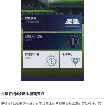
足球在线4移动版游戏亮点
足球在线4移动版的魅力在于其真实的足球模拟和丰富的玩法设计。玩