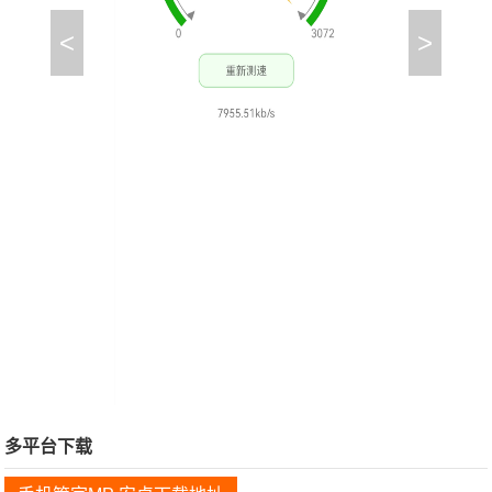
<
>
多平台下载