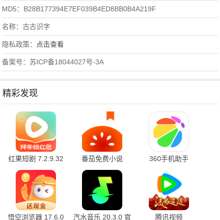
MD5：B28B177394E7EF039B4ED8BB0B4A219F
名称：古古识字
隐私政策：
点击查看
备案号：苏ICP备18044027号-3A
精彩发现
红果短剧 7.2.9.32
番茄免费小说
360手机助手
官方版
7.2.9.32 安卓版
10.2.2 官方版
悟空浏览器 17.6.0
汽水音乐 20.3.0 官
腾讯视频