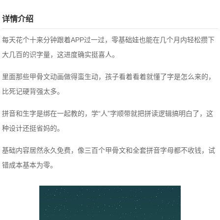
详情介绍
每天花个十来分钟跟着APP过一过，零基础娃也能在几个月内轻松攒下
大几百的识字量，这进度确实挺喜人。
里面那些甲骨文动画做得蛮生动，孩子看着看着就懂了字是怎么来的，
比死记硬背强太多。
拼音和生字是绑在一起教的，学“人”字顺带就把拼读逻辑搞明白了，这
种设计还挺省妈的。
基础内容居然永久免费，像三百个甲骨文和全套拼音字母都不收钱，试
错成本基本为零。