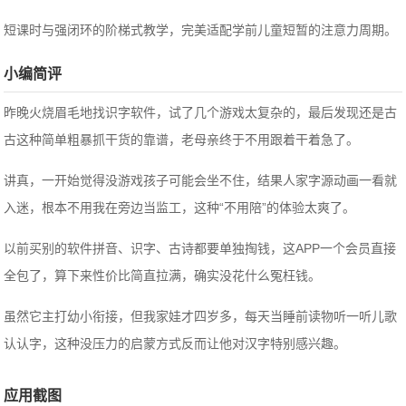
短课时与强闭环的阶梯式教学，完美适配学前儿童短暂的注意力周期。
小编简评
昨晚火烧眉毛地找识字软件，试了几个游戏太复杂的，最后发现还是古
古这种简单粗暴抓干货的靠谱，老母亲终于不用跟着干着急了。
讲真，一开始觉得没游戏孩子可能会坐不住，结果人家字源动画一看就
入迷，根本不用我在旁边当监工，这种“不用陪”的体验太爽了。
以前买别的软件拼音、识字、古诗都要单独掏钱，这APP一个会员直接
全包了，算下来性价比简直拉满，确实没花什么冤枉钱。
虽然它主打幼小衔接，但我家娃才四岁多，每天当睡前读物听一听儿歌
认认字，这种没压力的启蒙方式反而让他对汉字特别感兴趣。
应用截图