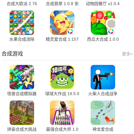
合成大欧派 2.76
合成翡翠 1.0.8 安
动物园餐厅 v1.0.4
官方版
卓版
最新版
水果合成消除
精灵爱合成 1.157
西瓜大合成 1.0.0
1.0.1 安卓版
安卓版
安卓版
合成游戏
更多>
怪兽合成模拟器
球球大作战 19.5.0
火柴人合成战争
1.0
安卓版
3.4.24 最新版
拼装合成大挑战
最强合成大师 1.0
神龙爱合成