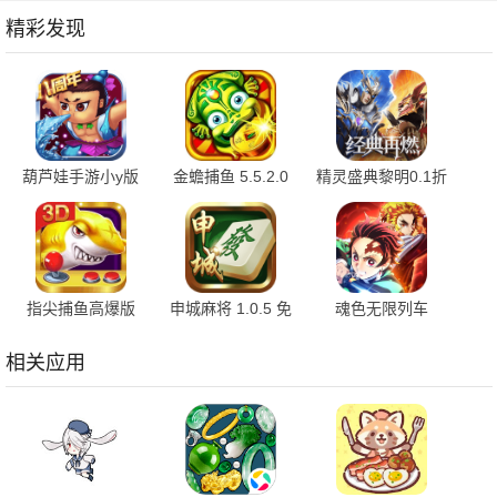
精彩发现
葫芦娃手游小y版
金蟾捕鱼 5.5.2.0
精灵盛典黎明0.1折
4.10.50 最新版
官方版
1.00.1 官方版
指尖捕鱼高爆版
申城麻将 1.0.5 免
魂色无限列车
10.3.46.4.0 手机版
费版
1.0.06 最新版
相关应用