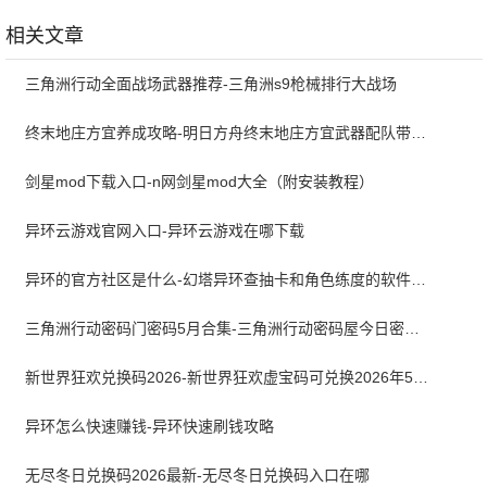
3.6.19 安卓版
最新版
2024.06.06
相关文章
三角洲行动全面战场武器推荐-三角洲s9枪械排行大战场
终末地庄方宜养成攻略-明日方舟终末地庄方宜武器配队带什么
剑星mod下载入口-n网剑星mod大全（附安装教程）
异环云游戏官网入口-异环云游戏在哪下载
异环的官方社区是什么-幻塔异环查抽卡和角色练度的软件叫什么
三角洲行动密码门密码5月合集-三角洲行动密码屋今日密码大全2026最新5月
新世界狂欢兑换码2026-新世界狂欢虚宝码可兑换2026年5月最新
异环怎么快速赚钱-异环快速刷钱攻略
无尽冬日兑换码2026最新-无尽冬日兑换码入口在哪