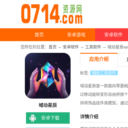
首页
安卓游戏
安卓软件
您所在的位置：
首页
→
安卓软件
→
工具软件
→ 域动星辰ap
应用介绍
标签:
辅助工具软件
域动星辰是一款面向零基础
过移动旋转变形自由拼搭个
持将饰品挂件类模型，通过
域动星辰
详情介绍
安卓下载