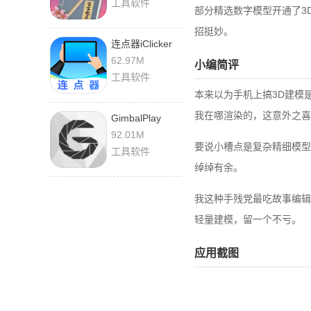
工具软件
部分精选数字模型开通了3
招挺妙。
连点器iClicker
2.5.671 安卓版
62.97M
小编简评
工具软件
本来以为手机上搞3D建模
我在哪渲染的，这意外之喜
GimbalPlay
2.5.52 最新版
92.01M
要说小槽点是复杂精细模型
工具软件
绰绰有余。
我这种手残党最吃故事编辑
轻量建模，留一个不亏。
应用截图