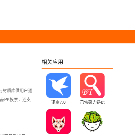
相关应用
与材质库供用户通
品PK投票，还支
迅雷7.0
迅雷磁力链bt
7.01.0.7000 安
磁力天堂 101
卓版
安卓版