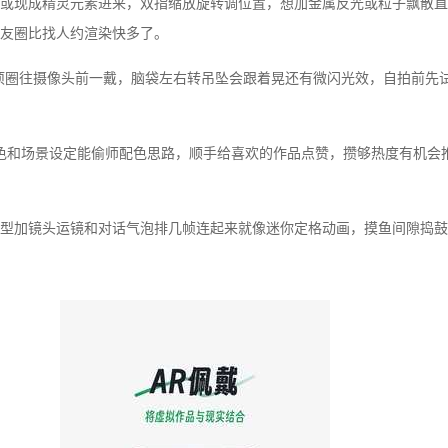
或现成精灵元素进来，双指缩放旋转调位置，想加金属反光或粒子飘散直
友圈比找人约渲染快多了。
项圈往摄像头前一戴，脑袋左右转吊坠会跟着晃还有微闪光效，自拍前先
色和场景设定能偷师配色思路，顺手给喜欢的作品点赞，攒够热度有机会
型加镜头运镜和对话气泡排几帧连起来就像迷你定格动画，摸鱼间隙捣鼓