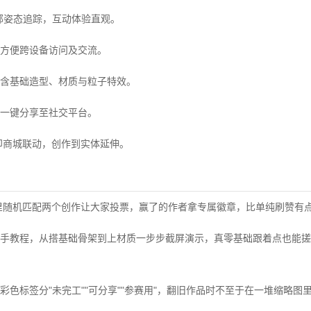
部姿态追踪，互动体验直观。
方便跨设备访问及交流。
含基础造型、材质与粒子特效。
一键分享至社交平台。
印商城联动，创作到实体延伸。
里随机匹配两个创作让大家投票，赢了的作者拿专属徽章，比单纯刷赞有
手教程，从搭基础骨架到上材质一步步截屏演示，真零基础跟着点也能搓
彩色标签分"未完工""可分享""参赛用"，翻旧作品时不至于在一堆缩略图