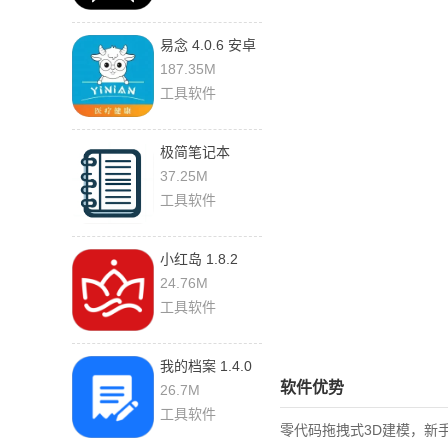
易念 4.0.6 安卓
版
187.35M
工具软件
极简笔记本
1.9.5 安卓版
37.25M
工具软件
小红岛 1.8.2
24.76M
工具软件
我的档案 1.4.0
软件优势
26.7M
工具软件
零代码拖拽式3D建模，新