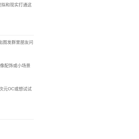
虚拟和现实打通这
出图发群里朋友问
像配饰或小场景
次元OC或想试试