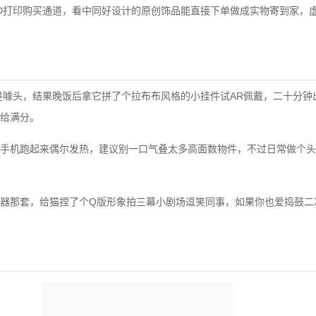
D打印购买通道，看中同好设计的原创饰品能直接下单做成实物寄到家，
是噱头，结果晚饭后拿它拼了个拉布布风格的小挂件试AR佩戴，二十分钟
给满分。
手机跑起来偶尔发热，建议别一口气叠太多高面数物件，不过日常做个头
器那套，给猫捏了个Q版形象拍三幕小剧场逗笑同事，如果你也爱捣鼓二