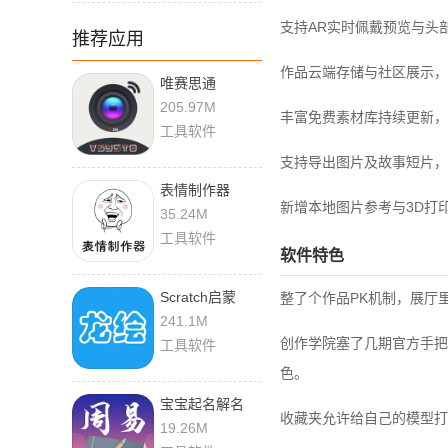
支持AR实时佩戴预览与头
推荐应用
作品云端存储与社区展示，
唯赛思通
11.0.34
205.97M
丰富免费素材库持续更新，
工具软件
支持导出图片及故事短片，
表情制作器
新增本地图片参考与3D打
2.0.3 安卓版
35.24M
工具软件
软件特色
Scratch启蒙
整了个作品PK机制，展厅
6.0.0 安卓版
241.1M
创作学院塞了几期官方手把
工具软件
色。
宝宝起名解名
收藏夹允许给自己的模型打
V5.8.26.30150
19.26M
安卓版