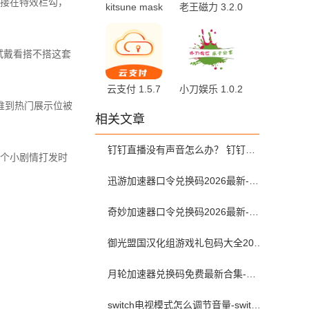
接在特效栏勾，
kitsune mask
老王磁力 3.2.0
v27.2-kitsune-
安卓版
4 最新版
试戴看搭不搭这套
云支付 1.5.7
小刀娱乐 1.0.2
安卓版
手机版
推到热门展示位被
相关文章
钉钉直播没有声音怎么办？ 钉钉直播没有声音解决方法？
个小剧情打发时
迅游加速器口令兑换码2026最新-迅游加速器兑换码2026年7月
奇妙加速器口令兑换码2026最新-奇妙加速器兑换码2026最新7月
御光盟国汉化组游戏礼包码大全2025
月轮加速器兑换码免费最新合集-月轮加速器免费兑换码口令2024最新
switch电视模式怎么调节音量-switch电视模式常见问题解决方案