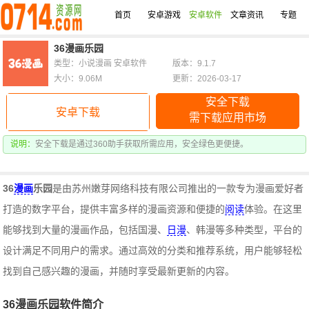
首页
安卓游戏
安卓软件
文章资讯
专题
36漫画乐园
类型：小说漫画 安卓软件
版本：9.1.7
大小：9.06M
更新：2026-03-17
安全下载
安卓下载
需下载应用市场
说明：
安全下载是通过360助手获取所需应用，安全绿色更便捷。
36
漫画
乐园
是由苏州嫩芽网络科技有限公司推出的一款专为漫画爱好者
打造的数字平台，提供丰富多样的漫画资源和便捷的
阅读
体验。在这里
能够找到大量的漫画作品，包括国漫、
日漫
、韩漫等多种类型，平台的
设计满足不同用户的需求。通过高效的分类和推荐系统，用户能够轻松
找到自己感兴趣的漫画，并随时享受最新更新的内容。
36漫画乐园软件简介