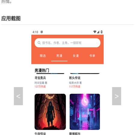
热情。
应用截图
<
>