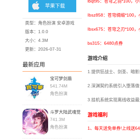
lbqt95：苍穹之羽*100，小
苹果下载
Ibsz858：苍穹绸缎*100
类型：角色扮演 安卓游戏
Ibsx675：苍穹之刃*100
版本：1.0.0
大小：4.3M
bs315：6480点券
更新：2026-07-31
游戏介绍
最新应用
1.提供狂战士、剑圣、暗
宝可梦剑盾
9.0.15 最新版
2.深渊契约系统引入堕落
541.74M
角色扮演
3.挂机系统实现离线收益
斗罗大陆武魂觉
游戏福利
醒免费版 1.0.0
741.3M
安卓版
角色扮演
1、每天送免单券!上线送