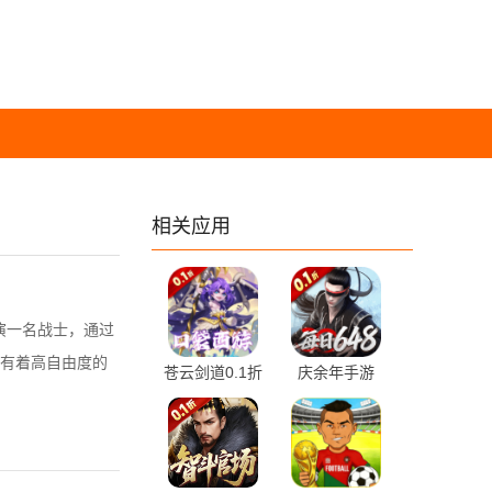
相关应用
演一名战士，通过
有着高自由度的
苍云剑道0.1折
庆余年手游
1.0.0 最新版
6.3.1.658572
最新版