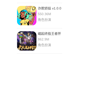
诈欺娇娃 v1.0.0
安卓版
550.36M
角色扮演
崛起终极王者怀
旧版 1.0.1 安卓
862.9M
版
角色扮演