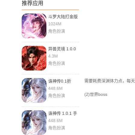
推荐应用
斗罗大陆打金版
1.0.0 手机版
1024M
角色扮演
异兽灵境 1.0.0
官方版
4.3M
角色扮演
需要耗费深渊体力点，每天2
诛神传0.1折
1.0.1 最新版
448.6M
(2)世界boss
角色扮演
诛神传 1.0.1 手
机版
448.6M
角色扮演