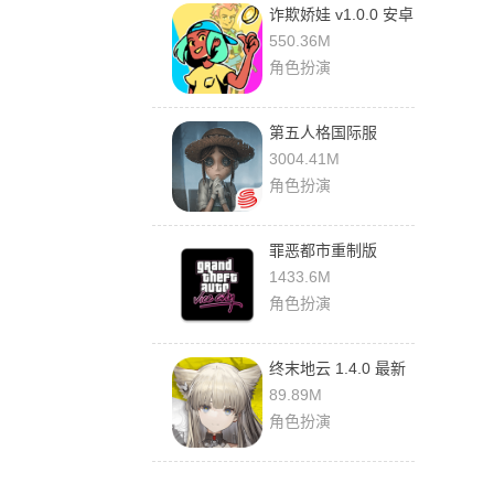
诈欺娇娃 v1.0.0 安卓
版
550.36M
角色扮演
第五人格国际服
252241040 安卓版
3004.41M
角色扮演
罪恶都市重制版
1.12.259 最新版
1433.6M
角色扮演
终末地云 1.4.0 最新
版
89.89M
角色扮演