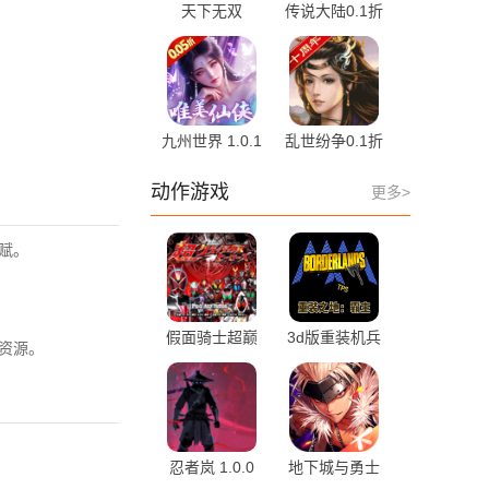
天下无双
传说大陆0.1折
HD0.1折 1.0.1
1.0.2 安卓版
最新版
九州世界 1.0.1
乱世纷争0.1折
最新版
9.6.12 最新版
动作游戏
更多>
赋。
假面骑士超巅
3d版重装机兵
资源。
峰英雄全人物
ol v0.1.1 最新
解锁版 1.0.0
版
忍者岚 1.0.0
地下城与勇士