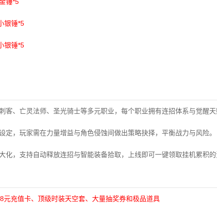
金锤*5
，小银锤*5
，小银锤*5
影刺客、亡灵法师、圣光骑士等多元职业，每个职业拥有连招体系与觉醒天
值设定，玩家需在力量增益与角色侵蚀间做出策略抉择，平衡战力与风险。
最大化，支持自动释放连招与智能装备拾取，上线即可一键领取挂机累积的
648元充值卡、顶级时装天空套、大量抽奖券和极品道具