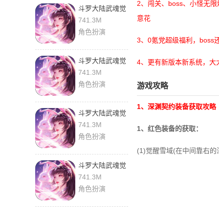
2、闯关、boss、小怪
斗罗大陆武魂觉
意花
醒内购版 1.0.0
741.3M
手机版
角色扮演
3、0氪党超级福利，bos
斗罗大陆武魂觉
4、更有新版本新系统，大
醒 1.0.0 最新版
741.3M
角色扮演
游戏攻略
1、深渊契约装备获取攻略
斗罗大陆武魂觉
醒众神版 1.0.0
741.3M
1、红色装备的获取：
最新版
角色扮演
(1)觉醒雪域(在中间靠右的
斗罗大陆武魂觉
醒0.1折 1.0.0 官
741.3M
方正版
角色扮演