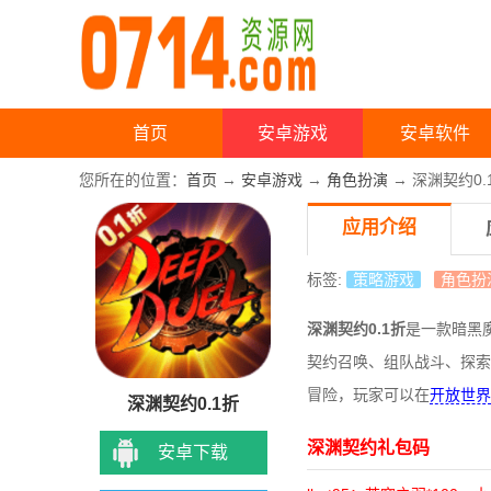
首页
安卓游戏
安卓软件
您所在的位置：
首页
→
安卓游戏
→
角色扮演
→ 深渊契约0.1
应用介绍
标签:
策略游戏
角色扮
深渊契约0.1折
是一款暗黑
契约召唤、组队战斗、探索
冒险，玩家可以在
开放世界
深渊契约0.1折
深渊契约礼包码
安卓下载