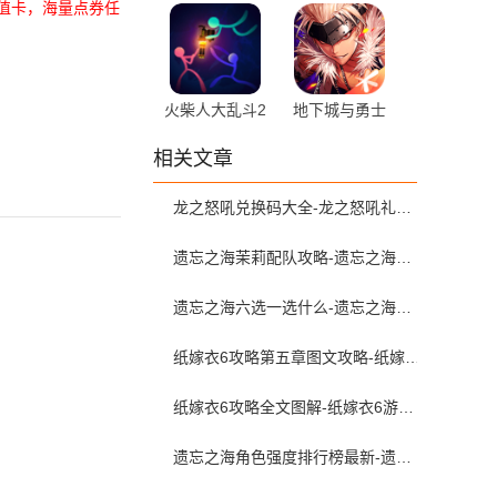
官方版
起源国服
充值卡，海量点券任
127.5.6.0 最新
版
火柴人大乱斗2
地下城与勇士
1.81 官方版
手游应用宝版
相关文章
127.5.6.0 安卓
版
龙之怒吼兑换码大全-龙之怒吼礼包激活码是多少
遗忘之海茉莉配队攻略-遗忘之海茉莉配队推荐
遗忘之海六选一选什么-遗忘之海黑券自选选哪个
纸嫁衣6攻略第五章图文攻略-纸嫁衣6无间梦境通关攻略第五章
纸嫁衣6攻略全文图解-纸嫁衣6游戏攻略全部完整版
遗忘之海角色强度排行榜最新-遗忘之海新手角色推荐