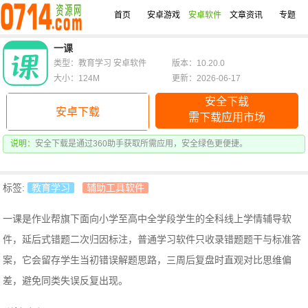
首页
安卓游戏
安卓软件
文章资讯
专题
一课
类型：教育学习 安卓软件
版本：10.20.0
大小：124M
更新：2026-06-17
安全下载
安卓下载
需下载应用市场
说明：
安全下载是通过360助手获取所需应用，安全绿色更便捷。
标签:
教育学习
辅助工具软件
一课是作业帮旗下面向小学至高中全学段学生的全科线上学情辅导软
件，
延后式错题二次归因标注，普通学习软件只收录错题题干与标准答
案，它会留存学生当初错误解题思路，三周后复盘时直观对比思维偏
差，避免同类失误反复出现。