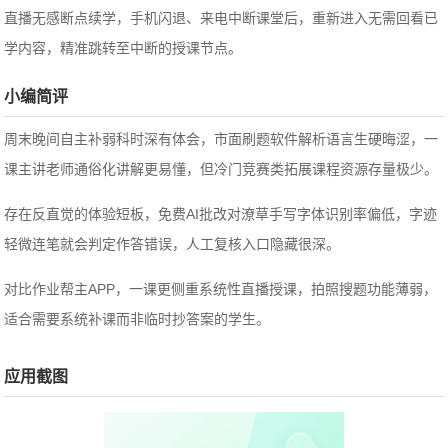
直播无感断点续学，手机闪退、来电中断课堂后，重新进入无需回看已
学内容，精准跳转至中断的授课节点。
小编简评
周末晚间自主补弱科时深有体会，市面刷题软件解析语言生硬晦涩，一
课主讲老师通俗化讲解更易懂，但冷门竞赛类拓展课程资源存量极少。
存在反直觉的体验短板，免费AI批改对潦草手写字体识别率偏低，字迹
轻微连笔就会判定作答错误，人工复核入口隐藏很深。
对比作业帮主APP，一课更侧重系统性直播授课，拍照搜题功能薄弱，
适合需要系统补课而非临时抄答案的学生。
应用截图