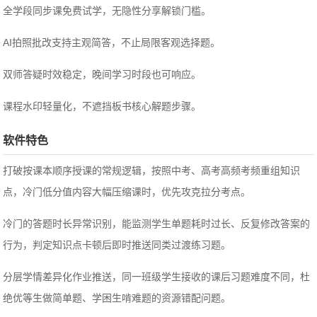
全学段同步课免费试学，无隐性分享解锁门槛。
AI拍照批改支持主观简答，不止局限客观选择题。
双师答疑时效稳定，晚间学习时段也可响应。
课程水印轻量化，不遮挡板书核心解题步骤。
软件特色
打破按课本顺序授课的常规逻辑，按照中考、高考高频考频重组知识
点，冷门低分值内容大幅压缩课时，优先攻克拉分考点。
冷门的答题时长异常识别，能监测学生单题耗时过长、反复修改答案的
行为，判定知识点卡顿后即时推送同类过渡练习题。
分层学情差异化作业推送，同一班级学生接收的课后习题难度不同，杜
绝优等生做简单题、学困生啃难题的资源错配问题。