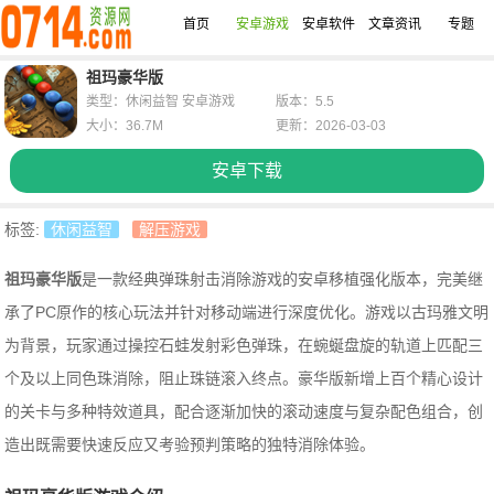
首页
安卓游戏
安卓软件
文章资讯
专题
祖玛豪华版
类型：休闲益智 安卓游戏
版本：5.5
大小：36.7M
更新：2026-03-03
安卓下载
标签:
休闲益智
解压游戏
祖玛豪华版
是一款经典弹珠射击消除游戏的安卓移植强化版本，完美继
承了PC原作的核心玩法并针对移动端进行深度优化。游戏以古玛雅文明
为背景，玩家通过操控石蛙发射彩色弹珠，在蜿蜒盘旋的轨道上匹配三
个及以上同色珠消除，阻止珠链滚入终点。豪华版新增上百个精心设计
的关卡与多种特效道具，配合逐渐加快的滚动速度与复杂配色组合，创
造出既需要快速反应又考验预判策略的独特消除体验。