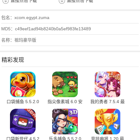
直接点击下载
直接点击下载
包名：xcom.egypt.zuma
MD5：c49eef1ad94b8240b0a5ef983fe13489
名称：祖玛豪华版
精彩发现
口袋捕鱼 5.5.2.0
指尖像素城 6.0 安
我的勇者 7.5.4 最
最新版
卓版
新版
口袋新世代 4.5.2
乐多捕鱼 5.5.2.0
竞技麻将 1.20 最