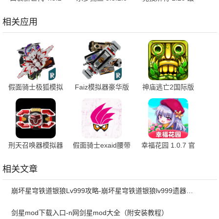
最新版
安卓版
新版
相关应用
假面骑士极狐模拟
Faiz模拟器豪华版
神庙逃亡2国际版
器豪华版 1.6.32 安
1.1 安卓版
1.130.0 手机版
卓版
刑天召唤器模拟器
假面骑士exaid腰带
幸福花园 1.0.7 官
1.1.0.0 安卓版
模拟器 v8 手机版
方版
相关文章
崩坏星穹铁道银狼Lv999攻略-崩坏星穹铁道银狼lv999遗器词条带什么
剑星mod下载入口-n网剑星mod大全（附安装教程）