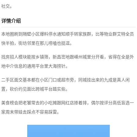
社交。
详情介绍
本地圈刷到隔壁小区爆料停水通知顺手转家族群，比等物业群艾特全员
快半拍，街坊邻里在那儿唠嗑也挺逗。
找房招人模块能按乡镇筛，新昌崈地跟嵊州城里分开看，省得在全是外
地中介信息的通用平台里大海捞针。
二手区面交基本都在小区门口或超市旁，同城挂出来的九成是真人闲
置，砍价约见面比跨城平台踏实些。
美食榜会把老饕常去的小吃摊跟网红店掺着排，偶尔按评分高低盲选一
家周末带娃去踩点不容易踩雷。