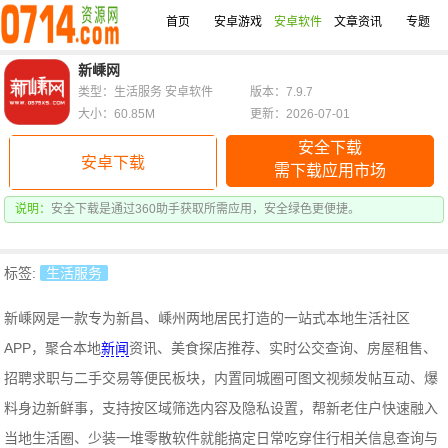
首页
安卓游戏
安卓软件
文章资讯
专题
新嵊网
类型：生活服务 安卓软件
版本：7.9.7
大小：60.85M
更新：2026-07-01
安全下载
安卓下载
需下载应用市场
说明：
安全下载是通过360助手获取所需应用，安全绿色更便捷。
标签:
生活服务
新嵊网是一款专为新昌、嵊州两地居民打造的一站式本地生活社区
APP，聚合本地
新闻
资讯、美食探店推荐、实时公交查询、房屋租售、
招聘求职与二手交易等便民板块，内置同城圈可图文视频发帖互动、爆
料身边新鲜事，支持按区域筛选内容及隐私设置，帮新老住户快速融入
当地生活圈、少装一堆零散软件就能搞定日常吃穿住行相关信息查询与