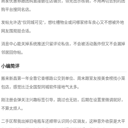
商家优惠券跟团购直接嵌在店铺页，领完出示核销，不用再切去别的团
购平台搜同名店。
发帖允许选"仅同城可见"，想吐槽物业或问哪家修车良心又不想被外地
网友围观挺合适。
消息中心能关掉系统推送只留评论私信，不会被活动轰炸但又不会漏掉
邻居回你帖。
小编简评
搬来新昌第一年全靠它查哪路公交到单位、周末跟室友按美食榜找小笼
包店，感觉比泛全国型同城软件接地气太多。
刚注册会弹关注兴趣标签引导，跳过也无妨，后期在设置里微调就好，
不算太烦人。
二手区帮我出掉旧电瓶车还顺带认识同小区骑友，这种意外收获是大平