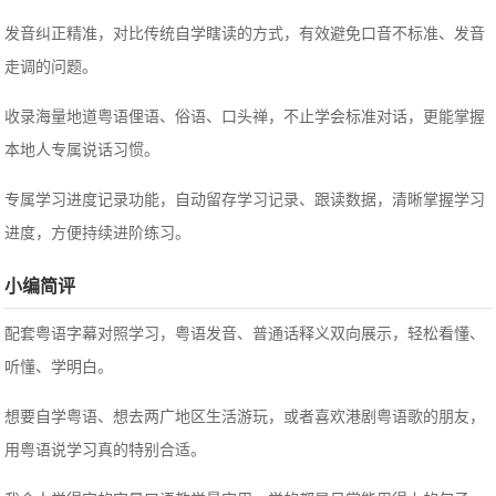
发音纠正精准，对比传统自学瞎读的方式，有效避免口音不标准、发音
走调的问题。
收录海量地道粤语俚语、俗语、口头禅，不止学会标准对话，更能掌握
本地人专属说话习惯。
专属学习进度记录功能，自动留存学习记录、跟读数据，清晰掌握学习
进度，方便持续进阶练习。
小编简评
配套粤语字幕对照学习，粤语发音、普通话释义双向展示，轻松看懂、
听懂、学明白。
想要自学粤语、想去两广地区生活游玩，或者喜欢港剧粤语歌的朋友，
用粤语说学习真的特别合适。