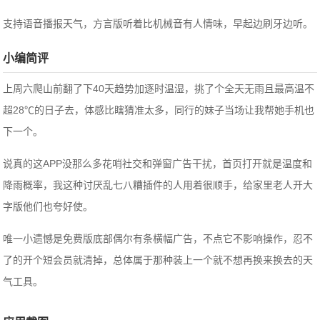
支持语音播报天气，方言版听着比机械音有人情味，早起边刷牙边听。
小编简评
上周六爬山前翻了下40天趋势加逐时温湿，挑了个全天无雨且最高温不
超28℃的日子去，体感比瞎猜准太多，同行的妹子当场让我帮她手机也
下一个。
说真的这APP没那么多花哨社交和弹窗广告干扰，首页打开就是温度和
降雨概率，我这种讨厌乱七八糟插件的人用着很顺手，给家里老人开大
字版他们也夸好使。
唯一小遗憾是免费版底部偶尔有条横幅广告，不点它不影响操作，忍不
了的开个短会员就清掉，总体属于那种装上一个就不想再换来换去的天
气工具。