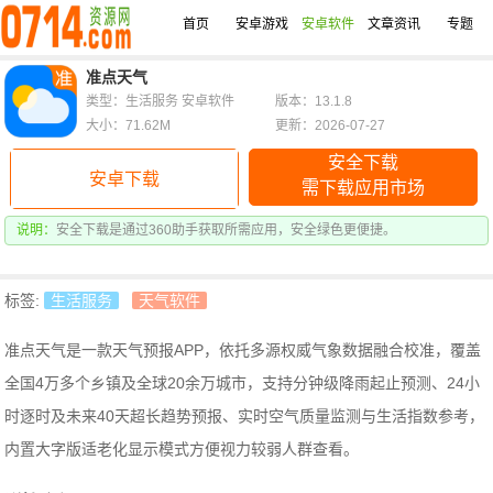
首页
安卓游戏
安卓软件
文章资讯
专题
准点天气
类型：生活服务 安卓软件
版本：13.1.8
大小：71.62M
更新：2026-07-27
安全下载
安卓下载
需下载应用市场
说明：
安全下载是通过360助手获取所需应用，安全绿色更便捷。
标签:
生活服务
天气软件
准点天气是一款天气预报APP，依托多源权威气象数据融合校准，覆盖
全国4万多个乡镇及全球20余万城市，支持分钟级降雨起止预测、24小
时逐时及未来40天超长趋势预报、实时空气质量监测与生活指数参考，
内置大字版适老化显示模式方便视力较弱人群查看。