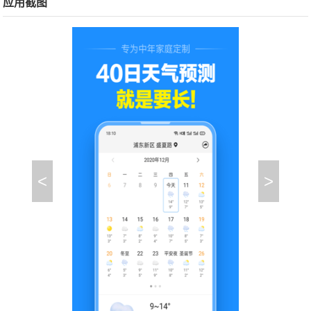
应用截图
<
>