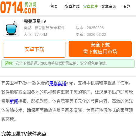
首页
安卓游戏
安卓软件
文章资讯
专题
完美卫星TV
类型：影音播放 安卓软件
版本：20250306
大小：27.44M
更新：2026-02-22
安全下载
安卓下载
需下载应用市场
说明：
安全下载是通过360助手获取所需应用，安全绿色更便捷。
完美卫星TV是一款免费的
电视直播
app，支持手机端和电视盒子使用。
软件能够将全国各地的电视频道汇聚于您的客厅，让您足不出户即可欣
赏到
新闻
播报、影视剧集、体育竞赛等多元化的节目内容，高效的流媒
体传输技术，确保画面播放连贯且画质清晰，为您打造沉浸式的家庭观
影环境。
完美卫星TV软件亮点