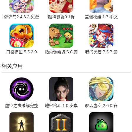
弹弹岛2 4.3.2 免费
超神觉醒0.1折
盖瑞模组 1.7 中文
版
1.0.1 官方版
版
口袋捕鱼 5.5.2.0
指尖像素城 6.0 安
我的勇者 7.5.7 最
最新版
卓版
新版
相关应用
虚空之虫破解完整
地牢格斗 1.0 安卓
驱入虚空 2.0.0 官
版 3.1 手机版
版
方版