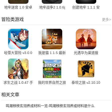
地牢迷宫 1.0 安卓
地牢战争2 1.0.6j
创建地牢 1.1.1 安
版
安卓版
卓版
冒险类游戏
更多>
哈雪大冒险 v3.0.0
我是猫 1.1.5 最新
光遇华为渠道服
安卓版
版
0.14.5 最新版
求生之战 1.0.47 手
我的世界自然之旅
泰坦之旅 v2.10.10
机版
3 v0.6 最新版
官方版
相关文章
鸣潮秧秧玄翎养成材料一览-鸣潮秧秧玄翎养成材料是什么