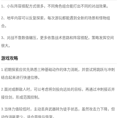
1、小队阵容搭配方式很多，不同角色组合能打出不同的对战效果。
2、地牢内容可以反复探索，每次游玩都能遇到全新的场景和怪物组
合。
3、对战不靠数值碾压，更多依靠战术思路和阵容搭配，策略发挥空间
很大。
游戏攻略
1.初期探索应优先熟悉三种基础动作的体力消耗，并尝试将跳跃与冲刺
结合起来进行快速位移。
2.面对成群敌人时，可以考虑将剑投向远处的目标，再通过冲刺接近并
接住剑，形成范围控制。
3.当体力值较低时，主动丢弃武器转为徒手状态，虽然攻击力下降，但
动作消耗更少，适合周旋与恢复。