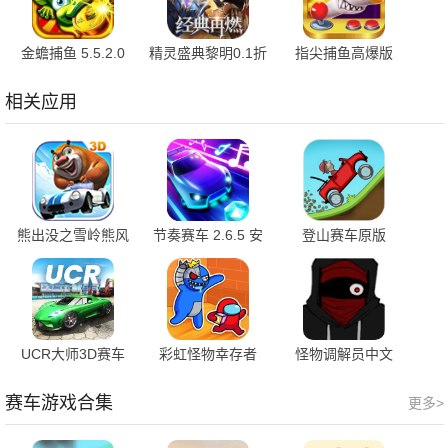
金蟾捕鱼 5.5.2.0
精灵盛典黎明0.1折
指尖捕鱼高爆版
官方版
1.00.1 官方版
10.3.46.4.0 手机版
相关应用
熊出没之雪岭熊风
节奏赛车 2.6.5 安
登山赛车原版
1.0.8 安卓版
卓版
1.0.1 安卓版
UCR大师3D赛车
彩虹怪物幸存者
怪物调解员中文
0.4.10 安卓版
1.0.7 官方版
v1.0 安卓版
赛车游戏合集
更多>