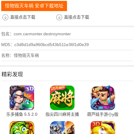
怪物毁灭车祸 安卓下载地址
直接点击下载
直接点击下载
包名：com.carmonter.destroymonter
MD5：c3d8d1d9a960bcd543b511e36f1d0e39
名称：怪物毁灭车祸
精彩发现
乐多捕鱼 5.5.2.0
指尖四川麻将主播
葫芦娃手游小y版
安卓版
版 7.10.604 官方
4.10.50 最新版
版