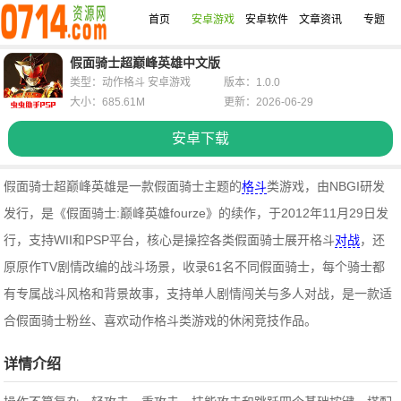
首页
安卓游戏
安卓软件
文章资讯
专题
假面骑士超巅峰英雄中文版
类型：动作格斗 安卓游戏
版本：1.0.0
大小：685.61M
更新：2026-06-29
安卓下载
假面骑士超巅峰英雄是一款假面骑士主题的
格斗
类游戏，由NBGI研发
发行，是《假面骑士:巅峰英雄fourze》的续作，于2012年11月29日发
行，支持WII和PSP平台，核心是操控各类假面骑士展开格斗
对战
，还
原原作TV剧情改编的战斗场景，收录61名不同假面骑士，每个骑士都
有专属战斗风格和背景故事，支持单人剧情闯关与多人对战，是一款适
合假面骑士粉丝、喜欢动作格斗类游戏的休闲竞技作品。
详情介绍