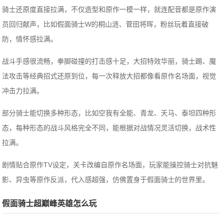
骑士还原度直接拉满，不仅造型和原作一模一样，就连配音都是原作演
员回归献声，比如假面骑士W的桐山涟、菅田将晖，粉丝玩着直接破
防，情怀感拉满。
战斗手感很流畅，拳脚碰撞的打击感十足，大招特效华丽，骑士踢、魔
法攻击等经典招式还原到位，每一次释放大招都像看原作名场面，视觉
冲击力拉满。
部分骑士能切换多种形态，比如空我有全能、青龙、天马、泰坦四种形
态，每种形态的战斗风格完全不同，能根据对战情况灵活切换，战术性
拉满。
剧情贴合原作TV设定，关卡改编自原作名场面，玩家能操控骑士对抗魅
影、异虫等原作反派，代入感超强，仿佛置身于假面骑士的世界里。
假面骑士超巅峰英雄怎么玩