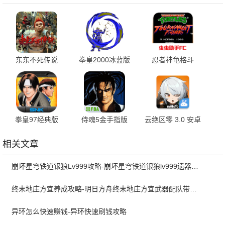
东东不死传说
拳皇2000冰蓝版
忍者神龟格斗
3.5.0 官方版
1.74 安卓版
2021.06.24.14 中
文版
拳皇97经典版
侍魂5金手指版
云绝区零 3.0 安卓
1.6.7 安卓版
2020.12.07.11 手
版
机版
相关文章
崩坏星穹铁道银狼Lv999攻略-崩坏星穹铁道银狼lv999遗器词条带什么
终末地庄方宜养成攻略-明日方舟终末地庄方宜武器配队带什么
异环怎么快速赚钱-异环快速刷钱攻略