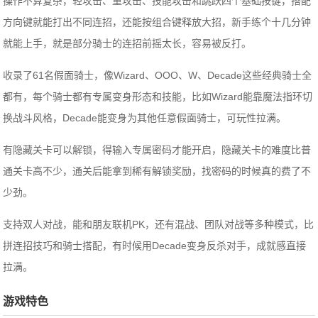
操作不算复杂，轻攻击、重攻击、技能攻击和跳跃四个基础按键，搭配
方向键就能打出不同连招，还能按组合键释放大招，新手练个十几分钟
就能上手，就是部分骑士的连招前摇太长，容易被反打。
收录了61名假面骑士，像Wizard、OOO、W、Decade这些经典骑士全
都有，每个骑士都有专属变身形态和技能，比如Wizard能靠魔法指环切
换战斗风格，Decade能变身为其他任意假面骑士，可玩性拉满。
有隐藏关卡可以解锁，得输入专属密码才能开启，隐藏关卡的难度比普
通关卡高不少，通关后能拿到稀有解锁奖励，找密码的时候真的费了不
少劲。
支持双人对战，能和朋友联机PK，还有混战、团队对战等多种模式，比
拼连招技巧和骑士搭配，有时候用Decade变身反杀对手，成就感直接
拉满。
游戏特色