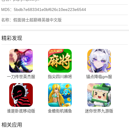
MD5：5bdb7e683341e0bf626c10ee223e6544
名称：假面骑士超巅峰英雄中文版
精彩发现
一刀传世英杰服
指尖四川麻将
锚点降临gm服
101.3.0 最新版
7.10.589 安卓版
2.0.5 安卓版
谁是卧底移动版
金蟾街机捕鱼
迷你世界九游版
2.1.38 安卓版
5.5.2.0 官方版
1.55.3 手机版
相关应用