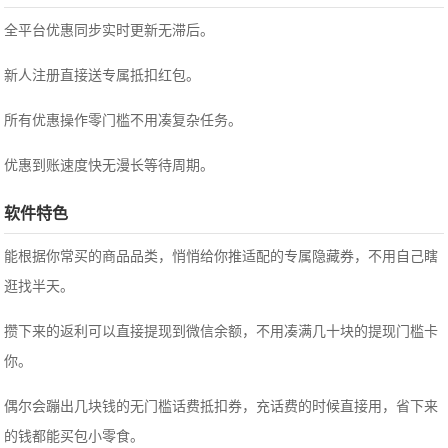
全平台优惠同步实时更新无滞后。
新人注册直接送专属抵扣红包。
所有优惠操作零门槛不用凑复杂任务。
优惠到账速度快无漫长等待周期。
软件特色
能根据你常买的商品品类，悄悄给你推适配的专属隐藏券，不用自己瞎
逛找半天。
攒下来的返利可以直接提现到微信余额，不用凑满几十块的提现门槛卡
你。
偶尔会蹦出几块钱的无门槛话费抵扣券，充话费的时候直接用，省下来
的钱都能买包小零食。