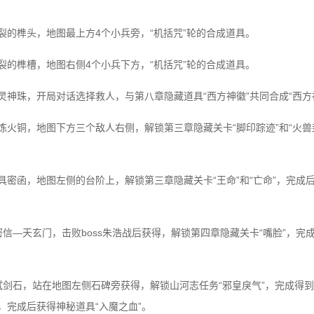
断裂的榫头，地图最上方4个小兵旁，“机括咒”轮的合成道具。
断裂的榫槽，地图右侧4个小兵下方，“机括咒”轮的合成道具。
灵神珠，开局对话选择救人，与第八章隐藏道具“西方神徽”共同合成“西方神
赤炼火铜，地图下方三个敌人右侧，解锁第三章隐藏关卡“脚印踪迹”和“火兽
具密函，地图左侧的台阶上，解锁第三章隐藏关卡“王命”和“亡命”，完成后
密信—天玄门，击败boss朱浩战后获得，解锁第四章隐藏关卡“嘴脸”，完成
具试剑石，站在地图左侧石碑旁获得，解锁山河志任务“邪皇戾气”，完成得
，完成后获得神秘道具“入魔之血”。