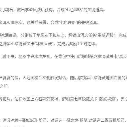
具辉月魂石，救出李盈凤战后获得，合成“七色理珞”的关键道具。
：道具火凛冰实，通关后获得，合成“七色理珞”的关键道具。
具2颗冰泪痕晶，分别位于地图左下和左上，解锁山河志任务“重塑迈鼓”，完
蚀之隙第七章隐藏关卡“冰兽互鼓”，完成后奖励1个时之印。
具奇门遁甲书，地图中央木堆左侧，在背包中使用后解锁第六章隐藏关卡“禹步
道具严婆婆的信，大地图楼兰左侧触发对话，随后解锁第六章隐藏地图右侧的
时之印。
具石碑拓片，站在地图上方石碑旁获得，解锁第七章隐藏关卡“陇妖祸源”，完
：道具冰煌·相随;璇玑·盼君，对话选一得冰煌-相随;对话选二得璇玑盼