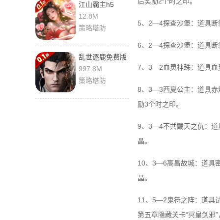
后奖励2个时之印。
江山霸主h5
1.0.0 官方版
12.8M
5、2—4探查沙堡：道具
策略塔防
6、2—4探查沙堡：道具
乱世逐鹿免费版
1.0 安卓版
7、3—2血灵神珠：道具血
997.8M
策略塔防
8、3—3西夏公主：道具
励3个时之印。
9、3—4不共戴天之仇：道
晶。
10、3—6高昌故城：道具
晶。
11、5—2鬼符之阵：道
第五章隐藏关卡“冥皇剑邪”