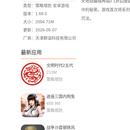
天地劫幽城再临0.1折扣
类型：策略塔防 安卓游戏
中的秘密。游戏首次将系列
版本：1.68.0
咒法。
大小：2004.71M
更新：2026-05-07
厂商：天津群溢科技有限公司
最新应用
文明时代2五代
演义mod 1.2
213M
策略塔防
逍遥三国内购免
费版
458.9M
3.1.0.00150002
策略塔防
手机版
战争沙盘钢铁风