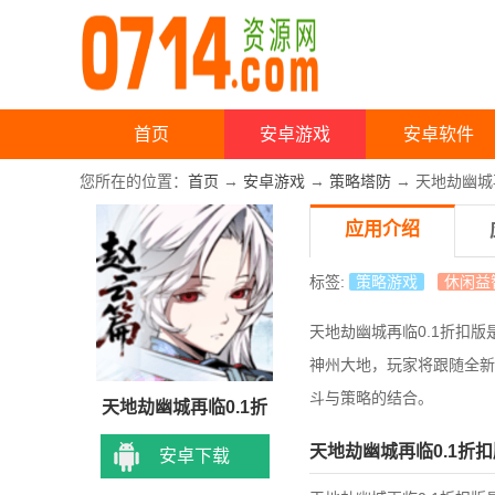
首页
安卓游戏
安卓软件
您所在的位置：
首页
→
安卓游戏
→
策略塔防
→ 天地劫幽城再
应用介绍
标签:
策略游戏
休闲益
天地劫幽城再临0.1折扣
神州大地，玩家将跟随全新
斗与策略的结合。
天地劫幽城再临0.1折
天地劫幽城再临0.1折
安卓下载