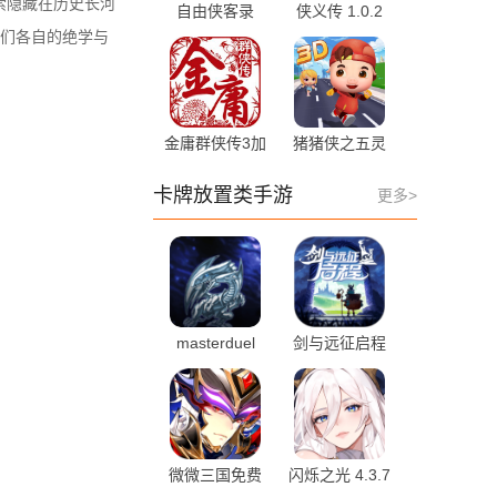
索隐藏在历史长河
自由侠客录
侠义传 1.0.2
v1.0 官方版
官方版
们各自的绝学与
金庸群侠传3加
猪猪侠之五灵
强版 1.0.7 最
酷跑 3.6.6 安
新版
卓版
卡牌放置类手游
更多>
masterduel
剑与远征启程
2.1.1 最新版
1.6.41 最新版
微微三国免费
闪烁之光 4.3.7