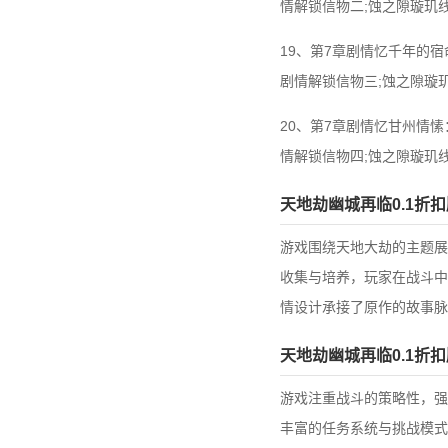
情解锁信物二;蚀之隙璇玑
19、第7章剧情忆千年的
剧情解锁信物三;蚀之隙璇
20、第7章剧情忆甘州情愫
情解锁信物四;蚀之隙璇玑
天地劫幽城再临0.1折
游戏围绕天地大劫的主题展
收集与培养，玩家在战斗中
情设计承接了原作的故事
天地劫幽城再临0.1折
游戏注重战斗的策略性，强
丰富的任务系统与挑战模式