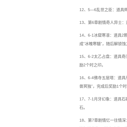
12、5—6乱世之臣：道
13、第6章剧情奇人异士
14、6-1冰窟寒凛：道
成“冰魄寒髓”，随后解锁
15、6-2太乙占盘：道
励2个时之印。
16、6-4佛寺五层塔：
兽冥独”，完成后奖励1个
17、7-1月牙幻象：道
石。
18、第7章剧情忆一往情深