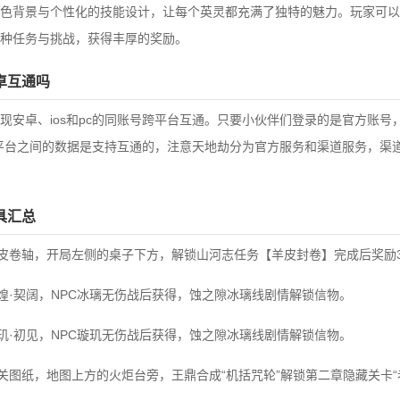
色背景与个性化的技能设计，让每个英灵都充满了独特的魅力。玩家可以
种任务与挑战，获得丰厚的奖励。
卓互通吗
现安卓、ios和pc的同账号跨平台互通。只要小伙伴们登录的是官方账号
三个平台之间的数据是支持互通的，注意天地劫分为官方服务和渠道服务，渠
具汇总
羊皮卷轴，开局左侧的桌子下方，解锁山河志任务【羊皮封卷】完成后奖励
冰煌·契阔，NPC冰璃无伤战后获得，蚀之隙冰璃线剧情解锁信物。
璇玑·初见，NPC璇玑无伤战后获得，蚀之隙冰璃线剧情解锁信物。
机关图纸，地图上方的火炬台旁，王鼎合成“机括咒轮”解锁第二章隐藏关卡“