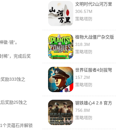
文明时代2山河万里
mod 1.26R(胜利日)
306.57M
安卓版
策略塔防
植物大战僵尸杂交版
徽·镜“。
0.5.1 最新版
318.3M
策略塔防
封稀”，完成后奖
世界征服者4剑拔弩
张 1.11.4 最新版
157.2M
奖励333蚀之
策略塔防
后奖励25蚀之
钢铁雄心4 2.8 官方
版
756.8M
策略塔防
到1个灵蕴石并解锁