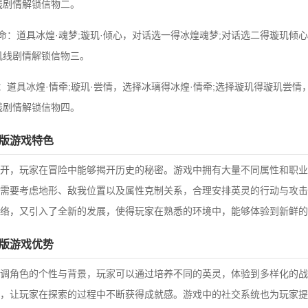
线剧情解锁信物二。
宿命：道具冰煌·魂梦;璇玑·倾心，对话选一得冰煌魂梦;对话选二得璇玑倾
玑线剧情解锁信物三。
：道具冰煌·情牵;璇玑·尝情，选择冰璃得冰煌·情牵;选择璇玑得璇玑尝
线剧情解锁信物四。
扣版游戏特色
开，玩家在冒险中能够揭开历史的秘密。游戏中拥有大量不同属性和职业
需要考虑地形、敌我位置以及属性克制关系，合理安排英灵的行动与攻击
脉络，又引入了全新的发展，使得玩家在熟悉的环境中，能够体验到新鲜的
扣版游戏优势
调角色的个性与背景，玩家可以通过培养不同的英灵，体验到多样化的战
，让玩家在探索的过程中不断获得成就感。游戏中的社交系统也为玩家提