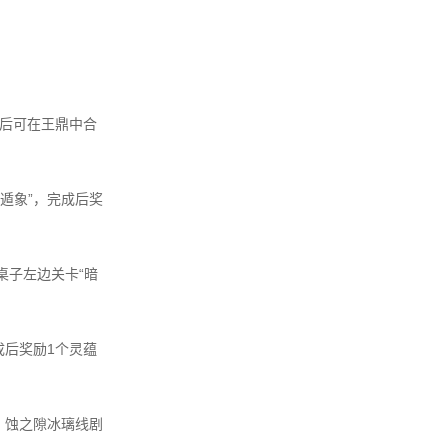
成后可在王鼎中合
遁象”，完成后奖
桌子左边关卡“暗
成后奖励1个灵蕴
君，蚀之隙冰璃线剧