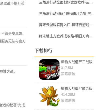
三角洲行动全面战场武器推荐-三角洲s9枪械排行大战场
通过战斗提升英
三角洲行动密码门密码5月合集-三角洲行动密码屋今日密码大全2026最新5月
异环云游戏官网入口-异环云游戏在哪下载
，不管是安卓端、
终末地庄方宜养成攻略-明日方舟终末地庄方宜武器配队带什么
道服务无法与官方
下载排行
植物大战僵尸二战版
0.2 官方版
317.5M
30蚀之晶。
策略塔防
植物大战僵尸融合版
3.0.1 最新版
414.28M
策略塔防
老者的秘密”完成