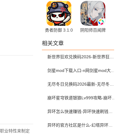
版 1.0 最新版
安卓版
勇者防御 3.1.0
阴阳师百闻牌
安卓版
应用宝版本
相关文章
1.0.34618 安
卓版
新世界狂欢兑换码2026-新世界狂欢虚宝码可兑换2026年5月最新
剑星mod下载入口-n网剑星mod大全（附安装教程）
无尽冬日兑换码2026最新-无尽冬日兑换码入口在哪
崩坏星穹铁道银狼Lv999攻略-崩坏星穹铁道银狼lv999遗器词条带什么
异环怎么快速赚钱-异环快速刷钱攻略
异环的官方社区是什么-幻塔异环查抽卡和角色练度的软件叫什么
职业特性来制定