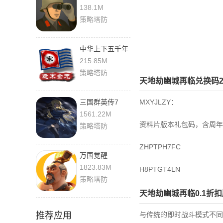
暴 1.1 安卓版
138.1M
策略塔防
中华上下五千年
2宋辽金元 1.6
215.85M
安卓版
策略塔防
天地劫幽城再临兑换码20
三国群英传7
‌MXYJLZY‌：
3.5.0 官方版
1561.22M
资料片版本礼包码，含周年
策略塔防
‌ZHPTPH7FC
万国觉醒
1.1.7.26 最新版
1823.83M
H8PTGT4LN
策略塔防
天地劫幽城再临0.1折
推荐应用
与传统的即时战斗模式不同