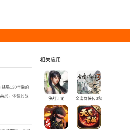
相关应用
结局120年后的
英灵，体验到战
侠战江湖
金庸群侠传3秋
v1.0.29.630 安
叶无敌 3.1.0
卓版
手机版