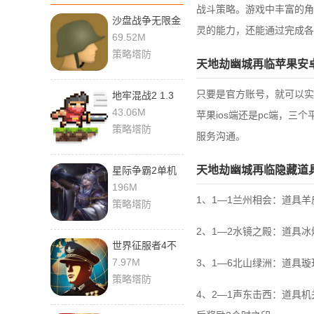
战斗策略。游戏中丰富的角
沙盘战争无限金
灵的能力，还能通过完成各
币版 v2.22.1 安
69.52M
卓版
策略塔防
天地劫幽城再临苹果安
只要是官方账号，就可以实
地牢混战2 1.3
手机版
43.06M
苹果ios端还是pc端，
策略塔防
服务沟通。
天地劫幽城再临隐藏道
星际争霸2单机
版 v3.5.0 手机
196M
版
1、1—1兰州相会：道具
策略塔防
2、1—2水镜之殿：道具
世界征服者4不
灭凤凰mod
7.97M
3、1—6北山绿洲：道具
2024
策略塔防
4、2—1声东击西：道具