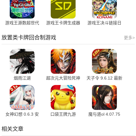
游戏王源数超世代
游戏王卡牌生成器
游戏王决斗链接日
v121a 安卓版
1.16.0 安卓版
服 10.3.0 最新版
放置类卡牌回合制游戏
更多>
烟雨江湖
超次元大冒险死神
天子令 9.6.12 最新
1.124.70807 最新
斩月 1.0.3 安卓版
版
版
女神幻想 0.6.3 安
口袋王牌九游
魔与道ol 4.07.75
卓版
3.0.0.3 官方版
手机版
相关文章