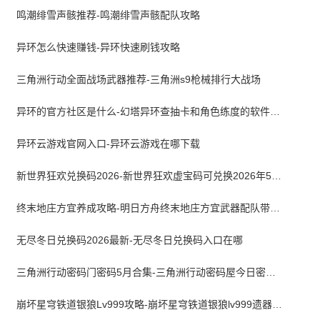
鸣潮绯雪声骸推荐-鸣潮绯雪声骸配队攻略
异环怎么快速赚钱-异环快速刷钱攻略
三角洲行动全面战场武器推荐-三角洲s9枪械排行大战场
异环的官方社区是什么-幻塔异环查抽卡和角色练度的软件叫什么
异环云游戏官网入口-异环云游戏在哪下载
新世界狂欢兑换码2026-新世界狂欢虚宝码可兑换2026年5月最新
终末地庄方宜养成攻略-明日方舟终末地庄方宜武器配队带什么
无尽冬日兑换码2026最新-无尽冬日兑换码入口在哪
三角洲行动密码门密码5月合集-三角洲行动密码屋今日密码大全2026最新5月
崩坏星穹铁道银狼Lv999攻略-崩坏星穹铁道银狼lv999遗器词条带什么