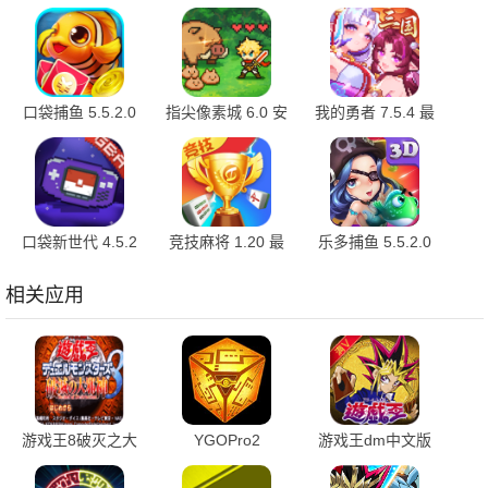
口袋捕鱼 5.5.2.0
指尖像素城 6.0 安
我的勇者 7.5.4 最
最新版
卓版
新版
口袋新世代 4.5.2
竞技麻将 1.20 最
乐多捕鱼 5.5.2.0
最新版
新版
安卓版
相关应用
游戏王8破灭之大
YGOPro2
游戏王dm中文版
邪神 v1 安卓版
v1.036.1 安卓版
2.2.140228 安卓版