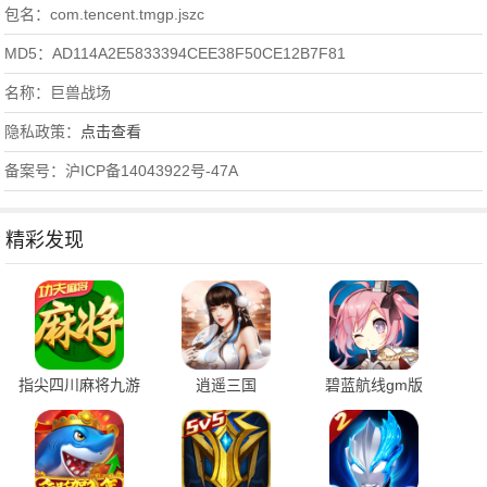
包名：com.tencent.tmgp.jszc
MD5：AD114A2E5833394CEE38F50CE12B7F81
名称：巨兽战场
隐私政策：
点击查看
备案号：沪ICP备14043922号-47A
精彩发现
指尖四川麻将九游
逍遥三国
碧蓝航线gm版
版 7.10.604 安卓
3.1.0.00150002 官
9.7.10 安卓版
版
方版