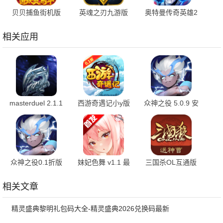
贝贝捕鱼街机版
英魂之刃九游版
奥特曼传奇英雄2
1.0.20049 最新版
3.5.7.0 安卓版
内购版 3.2.0 最新
版
相关应用
masterduel 2.1.1
西游奇遇记小y版
众神之役 5.0.9 安
最新版
1.00 官方版
卓版
众神之役0.1折版
妹妃色舞 v1.1 最
三国杀OL互通版
5.0.9 安卓版
新版
3.8.8 最新版
相关文章
精灵盛典黎明礼包码大全-精灵盛典2026兑换码最新