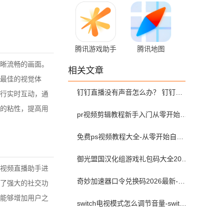
QQ微信保护
先游）
16.1.38 最新版
7.6.0.6921808
腾讯游戏助手
腾讯地图
3.9.0
11.2.0 最新版
晰流畅的画面。
相关文章
最佳的视觉体
钉钉直播没有声音怎么办？ 钉钉直播没有声音解决方法？
行实时互动，通
的粘性，提高用
pr视频剪辑教程新手入门从零开始-pr教程从零开始学剪辑全集免费
免费ps视频教程大全-从零开始自学ps视频教程全集2026最新版
御光盟国汉化组游戏礼包码大全2025
视频直播助手进
奇妙加速器口令兑换码2026最新-奇妙加速器兑换码2026最新5月
了强大的社交功
能够增加用户之
switch电视模式怎么调节音量-switch电视模式常见问题解决方案