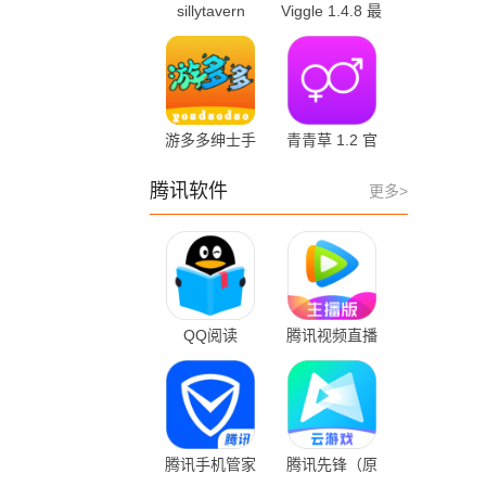
sillytavern
Viggle 1.4.8 最
0.119.0-beta.3
新版
官方版
游多多绅士手
青青草 1.2 官
游盒子 2.7 官
方版
方版
腾讯软件
更多>
QQ阅读
腾讯视频直播
8.5.0.888 官方
助手 3.1.00
版
腾讯手机管家
腾讯先锋（原