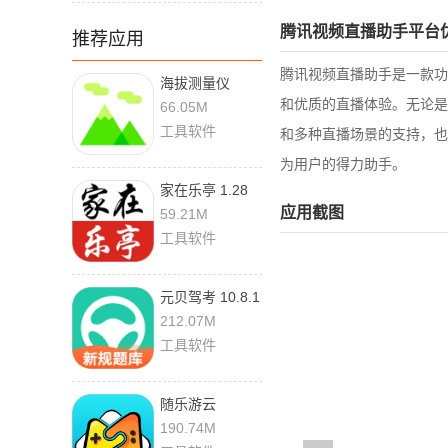
腾讯视频直播助手平台
推荐应用
腾讯视频直播助手是一款功
海拔测量仪
1.4.4 最新版
和优质的直播体验。无论是
66.05M
工具软件
和多种直播场景的支持，也
为用户的得力助手。
家在乐亭 1.28
应用截图
59.21M
工具软件
元贝驾考 10.8.1
212.07M
工具软件
随乐游云
4.4.3.0014 安卓
190.74M
版