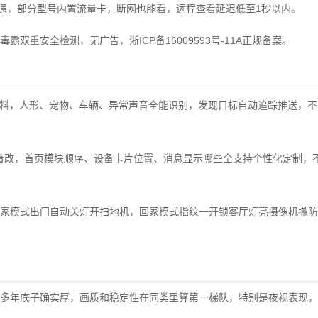
全网通，部分型号内置流量卡，断网也能看，远程查看延迟低至1秒以内。
霸双重安全检测，无广告，浙ICP备16009593号-11A正规备案。
堆料，人形、宠物、车辆、异常声音全能识别，发现目标自动追踪推送，
拖着改，首页模块顺序、设备卡片位置、消息显示哪些全支持个性化定制，
家模式出门自动关灯开扫地机，回家模式指纹一开锁客厅灯亮摄像机撤防
多年底子确实厚，画质和稳定性在同类里算第一梯队，特别是夜视表现，