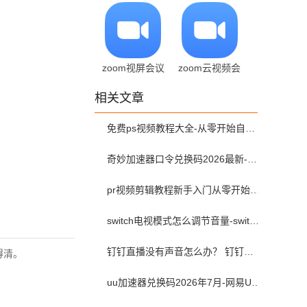
5.17.1.18472
1.1.3 安卓版
zoom视屏会议
zoom云视频会
5.17.1.18472
议 1.4 手机版
相关文章
最新版
免费ps视频教程大全-从零开始自学ps视频教程全集2026最新版
奇妙加速器口令兑换码2026最新-奇妙加速器兑换码2026最新7月
pr视频剪辑教程新手入门从零开始-pr教程从零开始学剪辑全集免费
switch电视模式怎么调节音量-switch电视模式常见问题解决方案
钉钉直播没有声音怎么办？ 钉钉直播没有声音解决方法？
得清。
uu加速器兑换码2026年7月-网易UU加速器兑换码最新汇总口令CDK合集