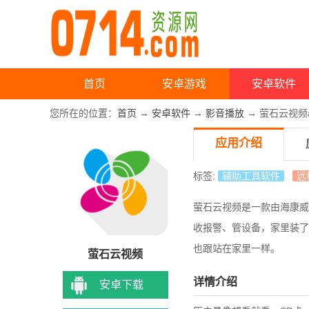
首页
安卓游戏
安卓软件
您所在的位置：
首页
→
安卓软件
→
影音播放
→ 萤石云视频a
应用介绍
标签:
辅助工具软件
远
萤石云视频是一款由海康威
收报警、管设备，
家里装了
也跟站在家里一样。
萤石云视频
详情介绍
安卓下载