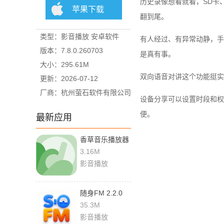
历史录像想看就看，SD卡
苹果下载
翻到尾。
类型：影音播放 安卓软件
有人经过、有异常动静，手
版本：7.8.0.260703
是真有事。
大小：295.61M
双向语音对讲这个功能挺实
更新：2026-07-12
厂商：杭州萤石软件有限公司
设备分享可以设置时段和权
便。
最新应用
香草音乐播放器
0.2.0-dev09 安
3.16M
卓版
影音播放
随身FM 2.2.0
手机版
35.3M
影音播放