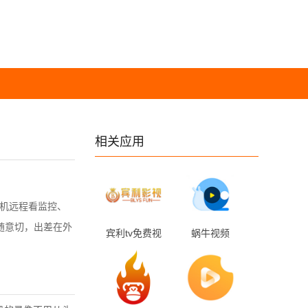
相关应用
手机远程看监控、
随意切，出差在外
宾利tv免费视
蜗牛视频
频 2.0.1 安卓
1.0.3.7 最新版
版