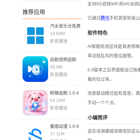
支持5G双频WiFi和4G
推荐应用
已通过
腾讯
手机管家和金山毒
汽水音乐仓免费
听歌 2.1.7 手机
软件特色
19.83M
版
影音播放
AI智能检测这块是真舍得
草动就乱叫的傻瓜报警。
启航视频追剧
1.1.0 手机版
55.8M
5.0版本之后界面能自己
影音播放
看的拉过来。
粉猪追剧 1.0.4
场景联动模式挺有意思，离
最新版
54.24M
手动一个个点。
影音播放
小编简评
像宿动漫 1.0.9
说实话海康威视做安防这么
手机版
17.11M