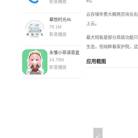
的。
影音播放
云存储年费大概两百块左右
幕悦时光4k
上云。
0.2.8 手机版
78.1M
影音播放
最大短板是部分高级功能只
生态，但纯粹看家护院，这
永雏小菲语音盒
1.0 手机版
24.79M
应用截图
影音播放
<