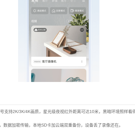
支持2K/3K/4K画质，星光级夜视红外距离可达10米，黑暗环境照样看
认证，数据加密传输，本地SD卡加云端双重备份，设备丢了录像还在。