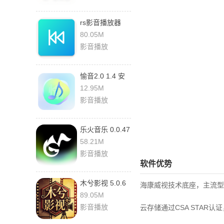
rs影音播放器
1.0.3 安卓版
80.05M
影音播放
愉音2.0 1.4 安
卓版
12.95M
影音播放
乐火音乐 0.0.47
安卓版
58.21M
影音播放
软件优势
木兮影视 5.0.6
海康威视技术底座，主流型号
手机版
89.05M
影音播放
云存储通过CSA STAR