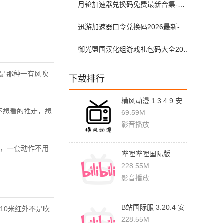
月轮加速器兑换码免费最新合集-月轮加速器免费兑换码口令2024最新
迅游加速器口令兑换码2026最新-迅游加速器兑换码2026年7月
御光盟国汉化组游戏礼包码大全2025
不是那种一有风吹
下载排行
横风动漫 1.3.4.9 安
不想看的推走，想
卓版
69.59M
影音播放
，一套动作不用
哔哩哔哩国际版
3.20.4 安卓版
228.55M
影音播放
B站国际服 3.20.4 安
10米红外不是吹
卓版
228.55M