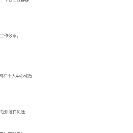
，享受高效便捷
工作效率。
录后可在个人中心修改
和预测潜在风险，