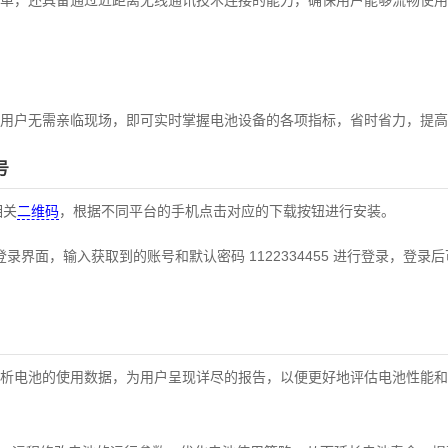
单，还具备通过近距离无线通讯技术连接的能力，确保用户能够流畅使用
用户无需亲临现场，即可实时掌握电池设备的各项指标，省时省力，提高
号
相关
二维码
，根据不同平台的手机点击对应的下载按钮进行安装。
入登录界面，输入获取到的账号和默认密码 1122334455 进行登录，登
地分析电池的使用数据，为用户呈现详尽的报告，以便更好地评估电池性能