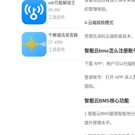
设备添加过程设计得非常简
wifi万能解锁王
5.2.18 安卓版
的管理体验。
85.8M
工具软件
4.云端巡检模式
千蝉通话录音器
凭借先进的云端检查技术，
1.1.7 手机版
27.49M
工具软件
智能云bms怎么注册账
下载 APP：用户可以扫描
登录账号：打开 APP 进
密码。
智能云BMS核心功能
1.智能云BMS能够智能
提升管理水平。