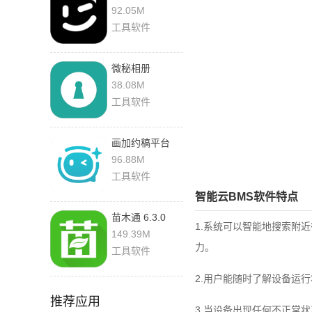
版
92.05M
工具软件
微秘相册
3.1.1(001) 安卓
38.08M
版
工具软件
画加约稿平台
3.21.0 安卓版
96.88M
工具软件
智能云BMS软件特点
苗木通 6.3.0
1.系统可以智能地搜索附
149.39M
力。
工具软件
2.用户能随时了解设备运
推荐应用
3.当设备出现任何不正常