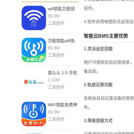
运作。
wifi钥匙万能锁
5.2.18 安卓版
85.8M
4.软件采用地图形式呈现
工具软件
智能云BMS主要优势
万能钥匙wifi免
费版 5.2.18 安
85.8M
1.灵活设定范围
卓版
工具软件
用户可按照实际应用场景，
备动态。
盘么么 1.0 手机
版
2.12M
2.轨迹记录功能
工具软件
系统会自动记录设备的使用
WiFi钥匙免费神
失。
器 5.2.18 安卓
85.8M
版
工具软件
3.简易连接方式