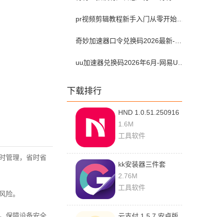
pr视频剪辑教程新手入门从零开始-pr教程从零开始学剪辑全集免费
奇妙加速器口令兑换码2026最新-奇妙加速器兑换码2026最新6月
uu加速器兑换码2026年6月-网易UU加速器兑换码最新汇总口令CDK合集
下载排行
HND 1.0.51.250916
最新版
1.6M
工具软件
实时管理，省时省
kk安装器三件套
2.5.0514 安卓版
2.76M
工具软件
风险。
应，保障设备安全
云支付 1.5.7 安卓版