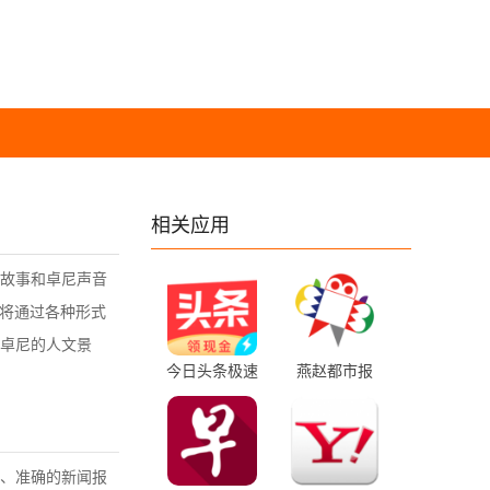
相关应用
故事和卓尼声音
们将通过各种形式
卓尼的人文景
今日头条极速
燕赵都市报
版 16.7.0.0 最
1.00 安卓版
新版
、准确的新闻报