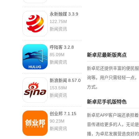
永新融媒 3.3.9
安卓版
122.75M
新闻资讯
呼陆客 3.2.8
85.09M
新卓尼最新版亮点
新闻资讯
新卓尼还提供丰富的便民服
询等。用户只需轻轻一点，
新浪新闻 8.57.0
最新版
方式。
153.59M
新闻资讯
新卓尼手机版特色
创业邦 7.1.15
新卓尼APP客户端还承担
官方版
90.23M
音传递给更多的人，无论是
新闻资讯
播，为卓尼发展营造良好的