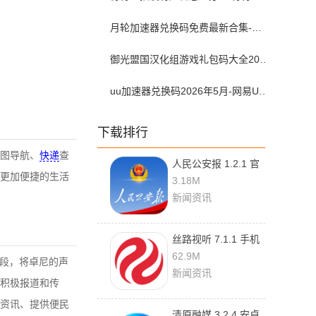
月轮加速器兑换码免费最新合集-月轮加速器免费兑换码口令2024最新
御光盟国汉化组游戏礼包码大全2025
uu加速器兑换码2026年5月-网易UU加速器兑换码最新汇总口令CDK合集
下载排行
图导航、
快递
查
人民公安报 1.2.1 官
更加便捷的生活
方版
3.18M
新闻资讯
丝路视听 7.1.1 手机
版
62.9M
手段，将卓尼的声
新闻资讯
积极报道和传
资讯、提供便民
清原融媒 3.2.4 安卓