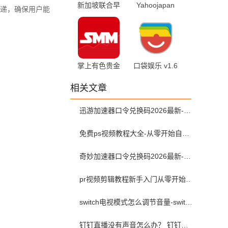
新加坡联合早
Yahoojapan
递，确保用户能
报 4.4.6 官方
3.214.1 官方版
最新版
掌上有色贵金
口袋娱乐 v1.6
属价格 7.4 安
安卓版
相关文章
卓版
迅游加速器口令兑换码2026最新-迅游加速器兑换码2026年5月
免费ps视频教程大全-从零开始自学ps视频教程全集2026最新版
奇妙加速器口令兑换码2026最新-奇妙加速器兑换码2026最新5月
pr视频剪辑教程新手入门从零开始-pr教程从零开始学剪辑全集免费
switch电视模式怎么调节音量-switch电视模式常见问题解决方案
钉钉直播没有声音怎么办？ 钉钉直播没有声音解决方法？