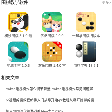
围棋教学软件
更多>
棋妙围棋 3.1.0 最
优枢围棋 2.0.0
一起学围棋旧版本
新版
4.0.13 安卓版
奕城围棋 1.0.6
欢乐围棋 1.4.0 官
围棋宝典 13.2.1
方版
相关文章
switch电视模式怎么调节音量-switch电视模式常见问题解决方案
pr视频剪辑教程新手入门从零开始-pr教程从零开始学剪辑全集免费
御光盟国汉化组游戏礼包码大全2025