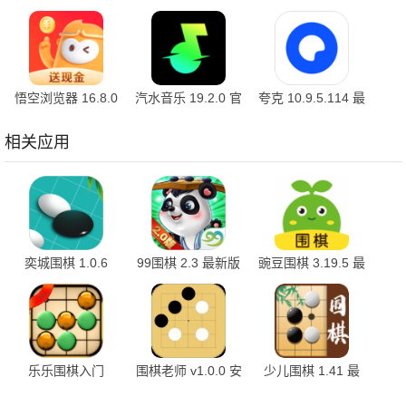
官方版
7.1.9.32 安卓版
10.2.2 官方版
悟空浏览器 16.8.0
汽水音乐 19.2.0 官
夸克 10.9.5.114 最
安卓版
方版
新版
相关应用
奕城围棋 1.0.6
99围棋 2.3 最新版
豌豆围棋 3.19.5 最
新版
乐乐围棋入门
围棋老师 v1.0.0 安
少儿围棋 1.41 最
1.0.0 官方版
卓版
新版