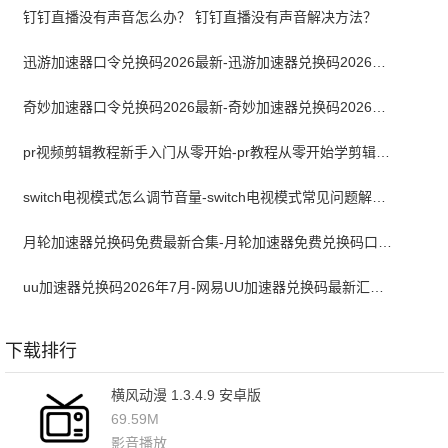
钉钉直播没有声音怎么办？ 钉钉直播没有声音解决方法？
迅游加速器口令兑换码2026最新-迅游加速器兑换码2026年7月
奇妙加速器口令兑换码2026最新-奇妙加速器兑换码2026最新7月
pr视频剪辑教程新手入门从零开始-pr教程从零开始学剪辑全集免费
switch电视模式怎么调节音量-switch电视模式常见问题解决方案
月轮加速器兑换码免费最新合集-月轮加速器免费兑换码口令2024最新
uu加速器兑换码2026年7月-网易UU加速器兑换码最新汇总口令CDK合集
下载排行
横风动漫 1.3.4.9 安卓版
69.59M
影音播放