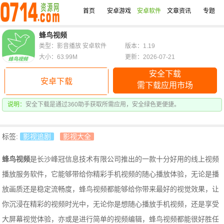
首页
安卓游戏
安卓软件
文章资讯
专题
蜂鸟视频
类型：影音播放 安卓软件
版本：1.19
大小：63.99M
更新：2026-07-21
安全下载
安卓下载
需下载应用市场
说明：
安全下载是通过360助手获取所需应用，安全绿色更便捷。
标签:
影视追剧
影视大全
蜂鸟视频
是长沙峰冠信息技术有限公司推出的一款十分好用的线上视频
播放服务软件，它能够带给你精彩手机视频的随心播放体验，无论是播
放画质还是稳定流畅度，蜂鸟视频都能够给你带来最好的视觉效果，让
你沉浸在精彩的视频时光中，无论你是想随心播放手机视频，还是享受
大屏幕视觉体验，亦或是进行简单的视频编辑，蜂鸟视频都能很好胜任