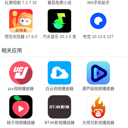
红果短剧 7.2.7.32
番茄免费小说
360手机助手
官方版
7.2.9.32 安卓版
10.2.2 官方版
悟空浏览器 17.6.0
汽水音乐 20.1.0 官
夸克 10.13.5.127
安卓版
方版
最新版
相关应用
jizz视频播放器
白云视频播放器
葫芦娃视频播放器
1.1.7 安卓版
3.6.0 安卓版
1.0.0 免费版
桃子视频播放器
BT4K影视播放器
大师兄影视播放器