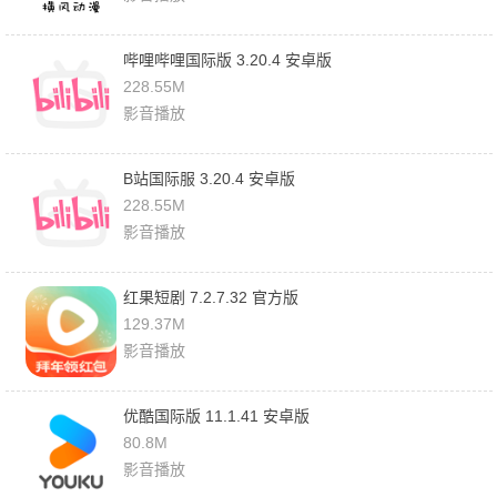
哔哩哔哩国际版 3.20.4 安卓版
228.55M
影音播放
B站国际服 3.20.4 安卓版
228.55M
影音播放
红果短剧 7.2.7.32 官方版
129.37M
影音播放
优酷国际版 11.1.41 安卓版
80.8M
影音播放