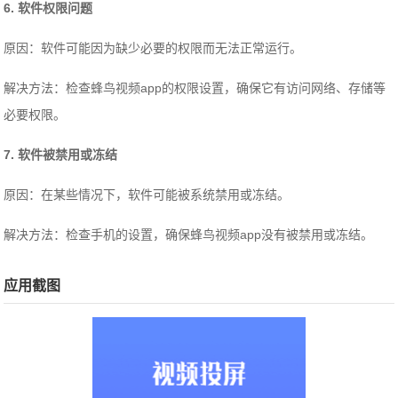
6. 软件权限问题
原因：软件可能因为缺少必要的权限而无法正常运行。
解决方法：检查蜂鸟视频app的权限设置，确保它有访问网络、存储等
必要权限。
7. 软件被禁用或冻结
原因：在某些情况下，软件可能被系统禁用或冻结。
解决方法：检查手机的设置，确保蜂鸟视频app没有被禁用或冻结。
应用截图