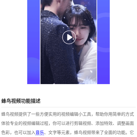
蜂鸟视频功能描述
蜂鸟视频提供了一些方便实用的视频编辑小工具，帮助你用简单的方式
体验专业的视频编辑过程，你可以进行剪辑视频、添加特效、调整画面
色彩，也可以加入
音乐
、文字等元素，蜂鸟视频带来了全面的功能。它