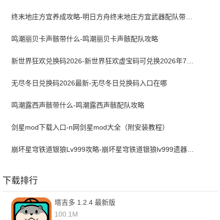
终末地庄方宜养成攻略-明日方舟终末地庄方宜武器配队带什么
鸣潮丽贝卡声骸带什么-鸣潮丽贝卡声骸配队攻略
新世界狂欢兑换码2026-新世界狂欢虚宝码可兑换2026年7月最新
无尽冬日兑换码2026最新-无尽冬日兑换码入口在哪
鸣潮露西声骸带什么-鸣潮露西声骸配队攻略
剑星mod下载入口-n网剑星mod大全（附安装教程）
崩坏星穹铁道银狼Lv999攻略-崩坏星穹铁道银狼lv999遗器词条带什么
下载排行
塔吉多 1.2.4 最新版
100.1M