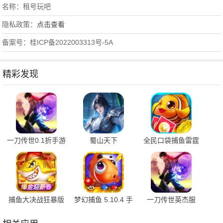
名称：租号玩吧
隐私政策：
点击查看
备案号：桂ICP备2022003313号-5A
精彩发现
一刀传世0.1折手游
蜀山天下
全民口袋捕鱼雷霆
平台 101.3.0 最新
24122711 安卓版
版 5.5.2.0 最新版
版
捕鱼大决战狂暴版
梦幻捕鱼 5.10.4 手
一刀传世英杰服
122.7.293 安卓版
机版
101.3.0 最新版