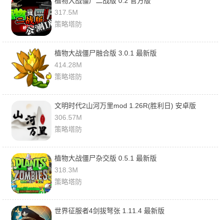
植物大战僵尸二战版 0.2 官方版
317.5M
策略塔防
植物大战僵尸融合版 3.0.1 最新版
414.28M
策略塔防
文明时代2山河万里mod 1.26R(胜利日) 安卓版
306.57M
策略塔防
植物大战僵尸杂交版 0.5.1 最新版
318.3M
策略塔防
世界征服者4剑拔弩张 1.11.4 最新版