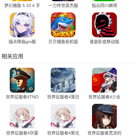
梦幻捕鱼 5.10.4 手
一刀传世英杰服
指尖四川麻将
机版
101.3.0 最新版
7.10.550 安卓版
锚点降临gm服
贝贝捕鱼街机版
谁是卧底移动版
2.0.5 安卓版
1.0.20049 最新版
2.1.38 安卓版
相关应用
世界征服者4TNO
世界征服者4落日
世界征服者4少女
新秩序 1.3.4 手机
余晖 2.4.0 最新版
战争 1.5.0 最新版
版
世界征服者4华夏
世界征服者4荣光
世界征服者荒凉的