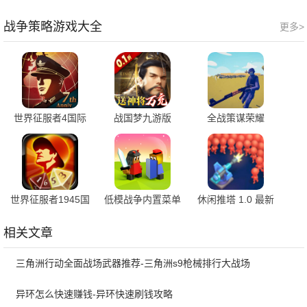
荣光mod 4.5 安卓
mod 4.5 安卓版
希望mod 0.3.5 安
版
卓版
战争策略游戏大全
更多>
世界征服者4国际
战国梦九游版
全战策谋荣耀
版 1.23.0 手机版
0.4.0 最新版
3.4.18
世界征服者1945国
低模战争内置菜单
休闲推塔 1.0 最新
际版 1.5.0 手机版
版 v2.12.3.14031
版
安卓版
相关文章
三角洲行动全面战场武器推荐-三角洲s9枪械排行大战场
异环怎么快速赚钱-异环快速刷钱攻略