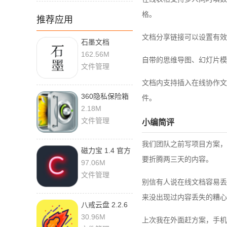
格。
推荐应用
文档分享链接可以设置有效
石墨文档
3.17.55 最新版
162.56M
自带的思维导图、幻灯片模
文件管理
文档内支持插入在线协作文
360隐私保险箱
件。
1.1.0.1013 手机
2.18M
版
文件管理
小编简评
我们团队之前写项目方案，
磁力宝 1.4 官方
要折腾两三天的内容。
版
97.06M
文件管理
别信有人说在线文档容易丢
来没出现过内容丢失的糟心
八戒云盘 2.2.6
安卓版
30.96M
上次我在外面赶方案，手机