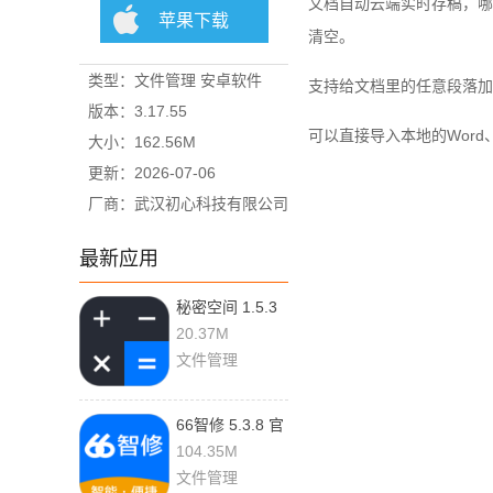
文档自动云端实时存稿，哪
苹果下载
清空。
类型：文件管理 安卓软件
支持给文档里的任意段落加
版本：3.17.55
可以直接导入本地的Wor
大小：162.56M
更新：2026-07-06
厂商：武汉初心科技有限公司
最新应用
秘密空间 1.5.3
最新版
20.37M
文件管理
66智修 5.3.8 官
方版
104.35M
文件管理