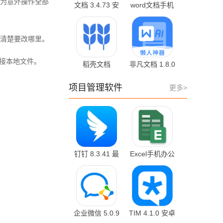
为意外操作全部
文档 3.4.73 安
word文档手机
卓版
版 3.4.73 安卓
版
清楚要改哪里。
衔接本地文件。
稻壳文档
非凡文档 1.8.0
11.10.13 安卓
安卓版
版
项目管理软件
更多>
钉钉 8.3.41 最
Excel手机办公
新版
表格 3.1.0 官
方版
企业微信 5.0.9
TIM 4.1.0 安卓