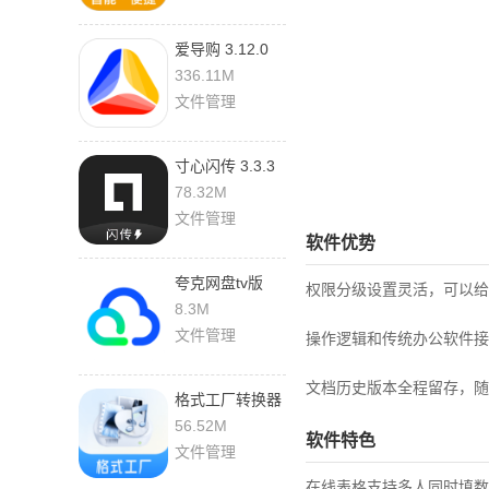
爱导购 3.12.0
最新版
336.11M
文件管理
寸心闪传 3.3.3
安卓版
78.32M
文件管理
软件优势
夸克网盘tv版
权限分级设置灵活，可以给
v2.8.1624 官方
8.3M
版
文件管理
操作逻辑和传统办公软件接
文档历史版本全程留存，随
格式工厂转换器
6.9.6 最新版
56.52M
软件特色
文件管理
在线表格支持多人同时填数