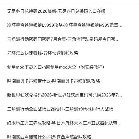
无尽冬日兑换码2026最新-无尽冬日兑换码入口在哪
崩坏星穹铁道银狼Lv999攻略-崩坏星穹铁道银狼lv999遗器词条带什么
三角洲行动密码门密码7月合集-三角洲行动密码屋今日密码大全2026最新7月
异环怎么快速赚钱-异环快速刷钱攻略
剑星mod下载入口-n网剑星mod大全（附安装教程）
鸣潮丽贝卡声骸带什么-鸣潮丽贝卡声骸配队攻略
新世界狂欢兑换码2026-新世界狂欢虚宝码可兑换2026年7月最新
三角洲行动全面战场武器推荐-三角洲s9枪械排行大战场
终末地庄方宜养成攻略-明日方舟终末地庄方宜武器配队带什么
鸣潮露西声骸带什么-鸣潮露西声骸配队攻略