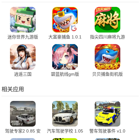
迷你世界九游版
大富豪捕鱼 1.0.1
指尖四川麻将九游
1.55.3 手机版
安卓版
版 7.10.589 安卓
版
逍遥三国
碧蓝航线gm版
贝贝捕鱼街机版
3.1.0.00150002 官
9.7.10 安卓版
1.0.20049 最新版
方版
相关应用
驾驶专家2 0.85 安
汽车驾驶学校 1.05
警车驾驶事件 v1.0
卓版
安卓版
安卓版