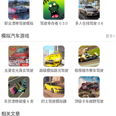
职业漂移驾驶模拟
驾驶幸存者 0.3.0
多人在线驾驶 0.6
器 0.3 安卓版
安卓版
安卓版
模拟汽车游戏
更多>
五菱宏光真实驾驶
超级模拟路况驾驶
极限城市赛车驾驶
模拟器 2.8.1 最新
1.0.5 安卓版
1.0.1 最新版
版
东京漂移碰撞 6 安
的士驾驶模拟器
顶级卡车越野驾驶
卓版
v1.0.1 最新版
相关文章