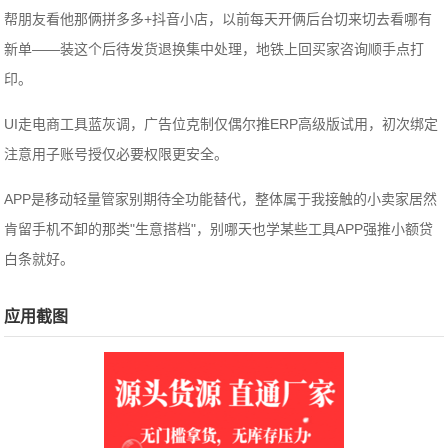
帮朋友看他那俩拼多多+抖音小店，以前每天开俩后台切来切去看哪有
新单——装这个后待发货退换集中处理，地铁上回买家咨询顺手点打
印。
UI走电商工具蓝灰调，广告位克制仅偶尔推ERP高级版试用，初次绑定
注意用子账号授仅必要权限更安全。
APP是移动轻量管家别期待全功能替代，整体属于我接触的小卖家居然
肯留手机不卸的那类"生意搭档"，别哪天也学某些工具APP强推小额贷
白条就好。
应用截图