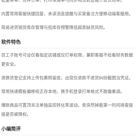
批量审单、合并订单、打印快递单与同步物流轨迹提升发货效率。
内置常用客服快捷回复、未读消息提醒与买家备注方便移动端客服用。
简易进货销货库存管理与低库存预警降低超卖缺货风险。
软件特色
员工子账号可设仅看指定店铺或仅打单权限，兼职客服不给看财务数据
更安全。
退换货登记支持上传包裹照留底，出现仅退款不退货纠纷截图当凭证。
常用快递模板偏移校正存本地，换手机登录打单格式不跑偏重调。
爆款商品可置顶关注单独监控转化率波动，卖突然掉能第一时间排查链
接是否被降权。
小编简评