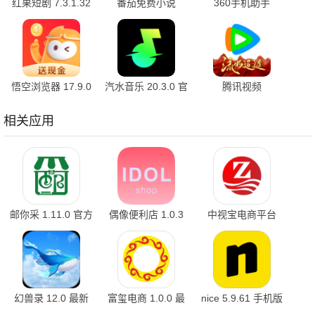
红果短剧 7.3.1.32
番茄免费小说
360手机助手
官方版
7.3.1.32 安卓版
10.2.2 官方版
悟空浏览器 17.9.0
汽水音乐 20.3.0 官
腾讯视频
安卓版
方版
9.04.16.32055 官
方版
相关应用
邮你采 1.11.0 官方
偶像便利店 1.0.3
中视宝电商平台
版
安卓版
1.0.3 手机版
幻兽录 12.0 最新
富玺电商 1.0.0 最
nice 5.9.61 手机版
版
新版