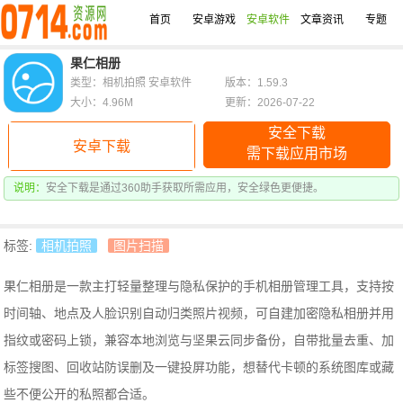
首页
安卓游戏
安卓软件
文章资讯
专题
果仁相册
类型：相机拍照 安卓软件
版本：1.59.3
大小：4.96M
更新：2026-07-22
安全下载
安卓下载
需下载应用市场
说明：
安全下载是通过360助手获取所需应用，安全绿色更便捷。
标签:
相机拍照
图片扫描
果仁相册是一款主打轻量整理与隐私保护的手机相册管理工具，支持按
时间轴、地点及人脸识别自动归类照片视频，可自建加密隐私相册并用
指纹或密码上锁，兼容本地浏览与坚果云同步备份，自带批量去重、加
标签搜图、回收站防误删及一键投屏功能，想替代卡顿的系统图库或藏
些不便公开的私照都合适。