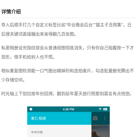
详情介绍
导入后顺手打几个自定义标签比如"毕业晚会后台""猫主子丑照集"，日
后搜关键词直接蹦出来省得翻几百张图。
私密相册设完指纹锁会从普通视图彻底消失，只有你自己指腹按一下才
现形，借手机给别人也不慌。
相似重复图检测能一口气圈出糊掉的和连拍废片，勾选批量删完腾出不
少存储空间。
时光轴上下划拉按年份回溯，翻到前年夏天旅行照那刻莫名有点恍惚。