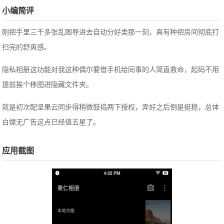
小编简评
刚把手里三千多张乱图导进去自动分好类那一刻，真有种把房间彻底打
扫完的舒爽感。
隐私相册这功能对我这种偶尔要借手机给同事的人简直救命，起码不用
提前挨个移图进隐藏文件夹。
就是初次配坚果云同步得稍微鼓捣两下授权，弄好之后倒是挺稳，总体
白嫖无广告这点已经值五星了。
应用截图