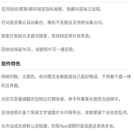
支持指纹/图案/密码锁定隐私相册，隐藏内容独立加密。
可对接坚果云自动备份，换机不丢图且支持跨设备访问。
智能分类结合关键词搜索，查找特定照片效率高。
回收站保留30天，误删照片可一键还原。
软件特色
网格列数、主题色、夜间模式全都能按自己喜好瞎调，不惯着千篇一律
的丑界面。
浏览页音量键翻页加侧边日期快滚，单手杵着看长图库也挺顺手。
支持给照片盖个简易文字或图片水印再导出，发群里留个出处防乱传。
允许设成系统默认选取器，别家App调图时直接跳这来挑多张。