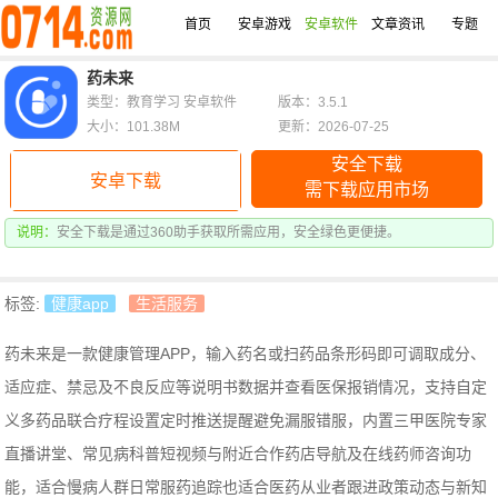
首页
安卓游戏
安卓软件
文章资讯
专题
药未来
类型：教育学习 安卓软件
版本：3.5.1
大小：101.38M
更新：2026-07-25
安全下载
安卓下载
需下载应用市场
说明：
安全下载是通过360助手获取所需应用，安全绿色更便捷。
标签:
健康app
生活服务
药未来是一款健康管理APP，输入药名或扫药品条形码即可调取成分、
适应症、禁忌及不良反应等说明书数据并查看医保报销情况，支持自定
义多药品联合疗程设置定时推送提醒避免漏服错服，内置三甲医院专家
直播讲堂、常见病科普短视频与附近合作药店导航及在线药师咨询功
能，适合慢病人群日常服药追踪也适合医药从业者跟进政策动态与新知