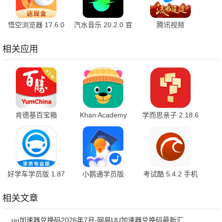
悟空浏览器 17.6.0
汽水音乐 20.2.0 官
腾讯视频
安卓版
方版
9.04.11.32026 官
方版
相关应用
肯德基百宝箱
Khan Academy
学而思亲子 2.18.6
2.7.9 官方版
Kids 1.0.9 安卓版
最新版
好学车学员版 1.87
小鹅通学员版
考试酷 5.4.2 手机
安卓版
6.2.0 最新版
版
相关文章
uu加速器兑换码2026年7月-网易UU加速器兑换码最新汇总口令CDK合集