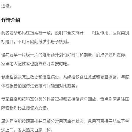
进修。
详情介绍
药名或条形码往搜索框一敲，说明书全文摊开——相互作用、医保类别
标醒目，不用人肉翻纸质小册子核对。
慢病要早一片晚一片的进用药计划设好时间和剂量，到点弹通知震你，
家里老人记性差也能靠它盯着按时吃。
健康档案录完过敏史和慢性病史，系统推饮食注意点和复查提醒，年度
体检报告拍照传进去按时间轴翻对比趋势。
专家直播和按科室分类的科普短视频支持倍速与回放，饭点刷两条降压
降糖新知比乱搜偏方靠谱。
周边药店能按距离排并显部分常用药库存状态，急用可直接导航或下单
送上门，省大热天白跑一趟。