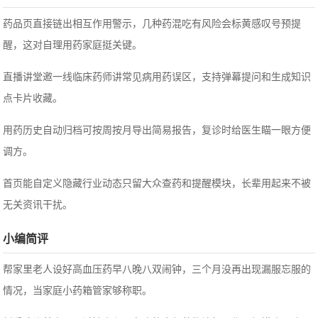
药品页直接链出相互作用警示，几种药混吃有风险会标黄感叹号预提
醒，这对自理用药家庭挺关键。
直播讲堂邀一线临床药师讲常见病用药误区，支持弹幕提问和生成知识
点卡片收藏。
用药历史自动归档可按周按月导出简易报告，复诊时给医生瞄一眼方便
调方。
首页能自定义隐藏行业动态只留大众查药和提醒模块，长辈用起来不被
无关资讯干扰。
小编简评
帮家里老人设好高血压药早八晚八双闹钟，三个月没再出现漏服忘服的
情况，当家庭小药箱管家够称职。