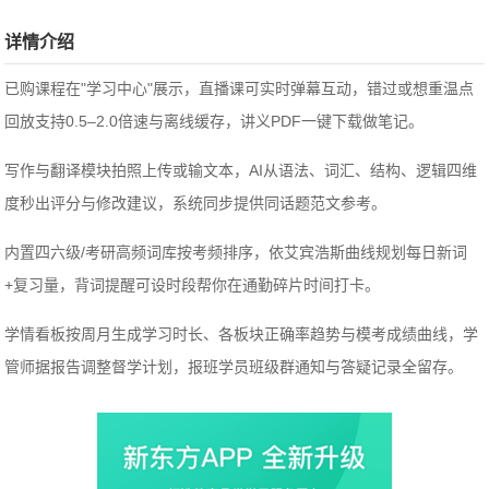
详情介绍
已购课程在"学习中心"展示，直播课可实时弹幕互动，错过或想重温点
回放支持0.5–2.0倍速与离线缓存，讲义PDF一键下载做笔记。
写作与翻译模块拍照上传或输文本，AI从语法、词汇、结构、逻辑四维
度秒出评分与修改建议，系统同步提供同话题范文参考。
内置四六级/考研高频词库按考频排序，依艾宾浩斯曲线规划每日新词
+复习量，背词提醒可设时段帮你在通勤碎片时间打卡。
学情看板按周月生成学习时长、各板块正确率趋势与模考成绩曲线，学
管师据报告调整督学计划，报班学员班级群通知与答疑记录全留存。