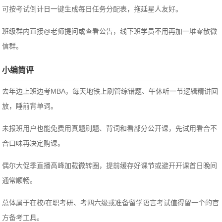
可按考试倒计日一键生成每日任务分配表，拖延星人友好。
班级群内直接@老师提问或查看公告，线下班学员不用再加一堆零散微
信群。
小编简评
去年边上班边考MBA，每天地铁上刷管综错题、午休听一节逻辑精讲回
放，睡前背单词。
未报班用户也能免费用真题刷题、背词和看部分公开课，先试用看合不
合口味再决定购课。
偶尔大促季直播高峰加载微转圈，提前缓存好课节或避开开课首日晚间
通常顺畅。
总体属于在校/在职考研、考四六级或准备留学语言考试值得留一个的官
方备考工具。