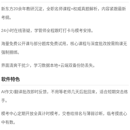
新东方20余年教研沉淀，全职名师课程+权威真题解析，内容紧跟最新
考纲。
24小时在线答疑，学管师全程跟盯打卡与模考安排。
海量免费公开课与部分题库免费试用，核心课程与深度批改按需购课无
强制捆绑。
界面清爽干扰少，学习数据本地+云端双备份防丢失。
软件特色
AI作文/翻译批改即时反馈，不用等老师几天后批回来，适合短期突击练
手。
模考中心定期开放全真计时模考，交卷给排名与薄弱诊断，临考摸底心
中有数。