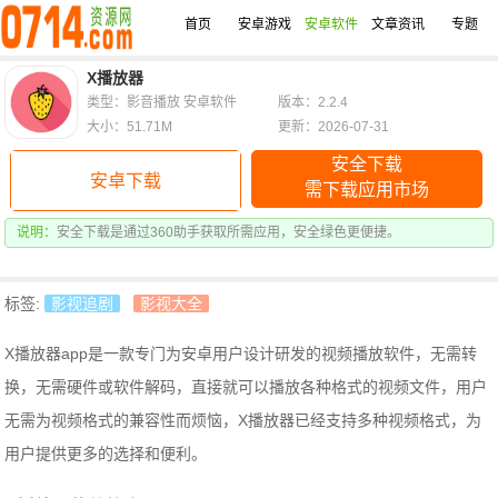
首页
安卓游戏
安卓软件
文章资讯
专题
X播放器
类型：影音播放 安卓软件
版本：2.2.4
大小：51.71M
更新：2026-07-31
安全下载
安卓下载
需下载应用市场
说明：
安全下载是通过360助手获取所需应用，安全绿色更便捷。
标签:
影视追剧
影视大全
X播放器app是一款专门为安卓用户设计研发的视频播放软件，
无需转
换，无需硬件或软件解码，直接就可以播放各种格式的视频文件，用户
无需为视频格式的兼容性而烦恼，
X播放器已经支持多种视频格式，为
用户提供更多的选择和便利。