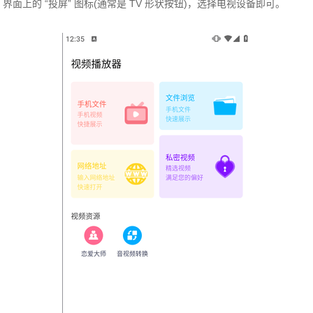
界面上的 “投屏” 图标(通常是 TV 形状按钮)，选择电视设备即可。