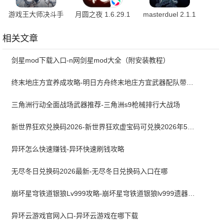
游戏王大师决斗手
月圆之夜 1.6.29.1
masterduel 2.1.1
机版 2.1.1 官方版
最新版
相关文章
剑星mod下载入口-n网剑星mod大全（附安装教程）
终末地庄方宜养成攻略-明日方舟终末地庄方宜武器配队带什么
三角洲行动全面战场武器推荐-三角洲s9枪械排行大战场
新世界狂欢兑换码2026-新世界狂欢虚宝码可兑换2026年5月最新
异环怎么快速赚钱-异环快速刷钱攻略
无尽冬日兑换码2026最新-无尽冬日兑换码入口在哪
崩坏星穹铁道银狼Lv999攻略-崩坏星穹铁道银狼lv999遗器词条带什么
异环云游戏官网入口-异环云游戏在哪下载