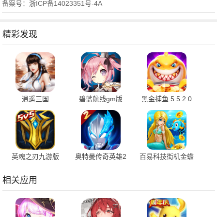
备案号：浙ICP备14023351号-4A
精彩发现
逍遥三国
碧蓝航线gm版
黑金捕鱼 5.5.2.0
3.1.0.00150002 官
9.7.10 安卓版
免费版
方版
英魂之刃九游版
奥特曼传奇英雄2
百易科技街机金蟾
3.5.5.0 安卓版
内购版 3.1.0 最新
捕鱼 5.5.2.0 官方
版
版
相关应用