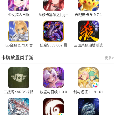
少女猎人日服
龙族卡塞尔之门gm
去吧皮卡丘 9.7.1
0.5.36 手机版
服 2.0.6 安卓版
安卓版
fgo台服 2.73.0 官
伏魔记 v3.007 最
三国杀移动版测试
方版
新版
服 4.5.5 安卓版
卡牌放置类手游
更多>
二战牌KARDS卡牌
放置与召唤 1.0.0
剑与远征 1.191.01
1.52.25476 最新版
最新版