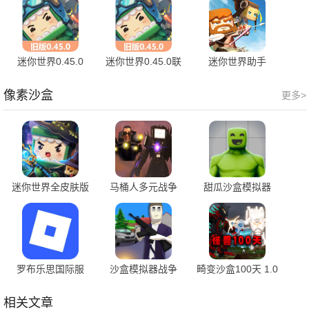
迷你世界0.45.0
迷你世界0.45.0联
迷你世界助手
0.45.0 安卓版
机版 0.45.0 安卓版
v2.0.3 最新版
像素沙盒
更多>
迷你世界全皮肤版
马桶人多元战争
甜瓜沙盒模拟器
1.58.0 安卓版
1.1
1.05
罗布乐思国际服
沙盒模拟器战争
畸变沙盒100天 1.0
2.684.688 手机版
01.240509.02
安卓版
相关文章