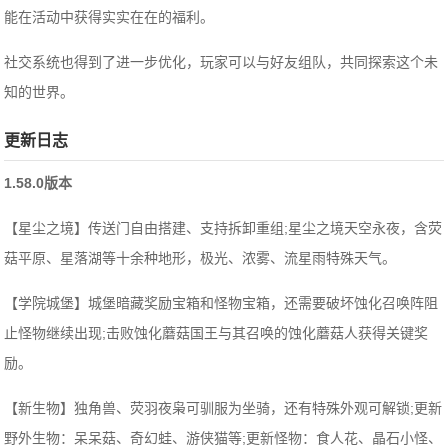
能在活动中获得实实在在的福利。
社交系统也得到了进一步优化，玩家可以与好友组队，共同探索这个未
知的世界。
更新日志
1.58.0版本
【星尘之境】传送门自由搭建、支持拆卸重组;星尘之境天空永夜，含荧
菇平原、星落湖等十余种地形，极光、浓雾、流星雨特殊天气。
【学院城堡】城堡暗藏奖励宝箱和怪物宝箱，还需要破坏蚀化召唤阵阻
止怪物继续出现;击败蚀化蘑菇国王与其召唤的蚀化蘑菇人获得关键奖
励。
【新生物】独角兽、荧羽夜枭可驯服为坐骑，还有特殊外观可解锁;更新
野外生物：呆呆菇、奇幻蛙、游侠猫等;更新怪物：食人花、晶石小怪、