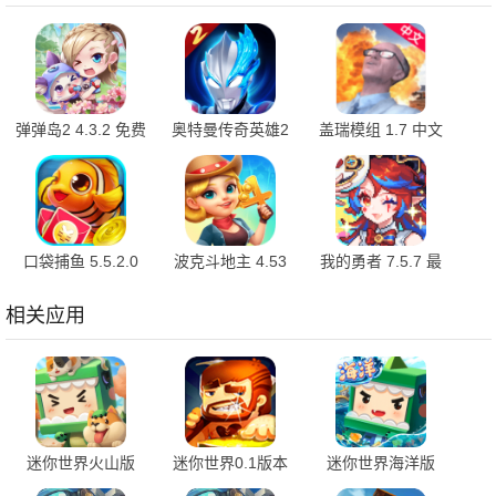
弹弹岛2 4.3.2 免费
奥特曼传奇英雄2
盖瑞模组 1.7 中文
版
内购版 3.2.0 最新
版
版
口袋捕鱼 5.5.2.0
波克斗地主 4.53
我的勇者 7.5.7 最
最新版
最新版
新版
相关应用
迷你世界火山版
迷你世界0.1版本
迷你世界海洋版
1.58.0 手机版
0.10.8 安卓版
1.58.0 最新版