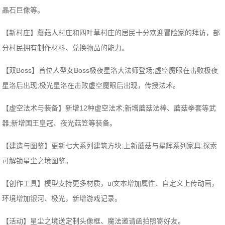
晶石巨像等。
【新村庄】蘑菇人村庄和四叶草村庄的居民十分欢迎冒险家的拜访，部
分村民拥有制作材料、兑换物品的能力。
【双Boss】首位人型女Boss极夜星洛大法师登场;虚空魔眼在击败极夜
星洛后出现;极光星洛在击败虚空魔眼后出现，传授法术。
【虚空法术与装备】新增12种虚空法术;新增蘑菇法棒、蘑菇拳套等武
器;新增国王皇冠、夜光菇笠等装备。
【建造与图鉴】更新七大系列建筑方块;上新蘑菇与星辉系列家具;探索
可解锁星尘之境图鉴。
【创作工具】模型支持更多材质，ui文本增加属性、自定义上传动画，
环境增加银河、极光，新增游戏记录。
【活动】星尘之境送定制头像框、魔法邀请函拍照寄好友。