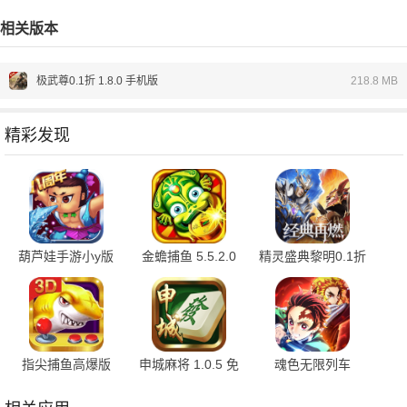
相关版本
极武尊0.1折 1.8.0 手机版
218.8 MB
精彩发现
葫芦娃手游小y版
金蟾捕鱼 5.5.2.0
精灵盛典黎明0.1折
4.10.50 最新版
官方版
1.00.1 官方版
指尖捕鱼高爆版
申城麻将 1.0.5 免
魂色无限列车
10.3.46.4.0 手机版
费版
1.0.06 最新版