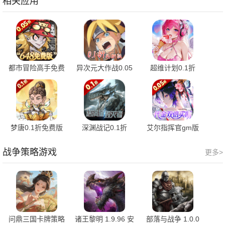
相关应用
都市冒险高手免费
异次元大作战0.05
超维计划0.1折
版 1.0.001 手机版
折 1.0.1 官方版
1.0.0 最新版
梦唐0.1折免费版
深渊战记0.1折
艾尔指挥官gm版
2.0.6 最新版
1.0.0.0 官方版
1.0.0 安卓版
战争策略游戏
更多>
问鼎三国卡牌策略
诸王黎明 1.9.96 安
部落与战争 1.0.0