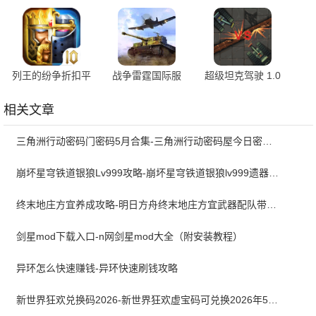
游戏 1.1.4 安卓版
卓版
安卓版
列王的纷争折扣平
战争雷霆国际服
超级坦克驾驶 1.0
台 11.16.0 最新版
1.23.1.62 最新版
手机版
相关文章
三角洲行动密码门密码5月合集-三角洲行动密码屋今日密码大全2026最新5月
崩坏星穹铁道银狼Lv999攻略-崩坏星穹铁道银狼lv999遗器词条带什么
终末地庄方宜养成攻略-明日方舟终末地庄方宜武器配队带什么
剑星mod下载入口-n网剑星mod大全（附安装教程）
异环怎么快速赚钱-异环快速刷钱攻略
新世界狂欢兑换码2026-新世界狂欢虚宝码可兑换2026年5月最新