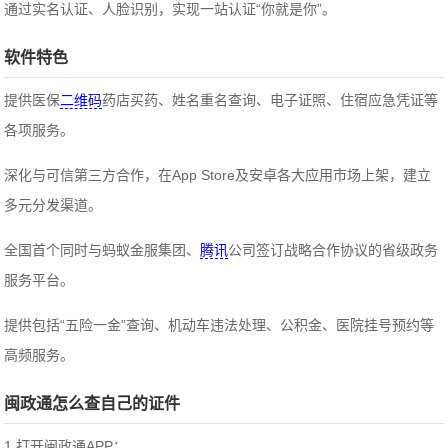
通过实名认证、人脸识别，实现一站认证“你就是你”。
软件特色
提供医保
二维码
药店买药、姓名重名查询、电子证照、住宿应急凭证等
各项服务。
深化与可信第三方合作，在App Store及安卓各大应用市场上架，建立
多元分发渠道。
全国首个同时与蚂蚁金服集团、
腾讯
公司签订战略合作协议的省级政务
服务平台。
提供包括“五险一金”查询、机动车违法处理、公积金、医院挂号预约等
高频服务。
闽政通怎么查自己的证件
1.打开闽政通APP：