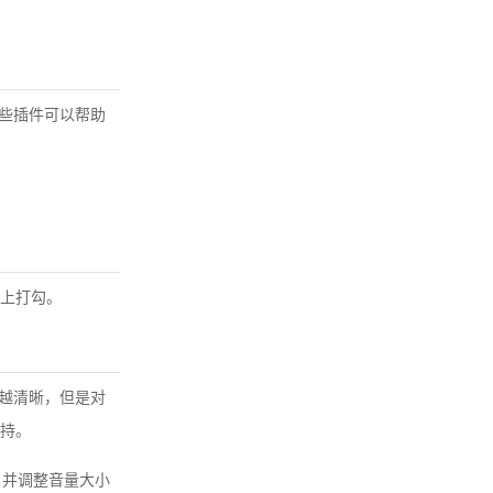
一些插件可以帮助
上打勾。
像越清晰，但是对
持。
，并调整音量大小