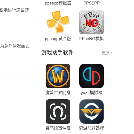
ppsspp模拟器
PPSSPP
1.19.3 手机版
1.19.3 手机版
轻松地运行这些游
ppsspp黄金版
FPseNG模拟
1.16.5
器 v1.13 安卓
为意外情况而丢
版
游戏助手软件
更多>
魔兽世界随身
yuzu模拟器
助手
android-278
10.2.7.54402
最新版
最新版
赛马娘事件簿
奇游加速器模