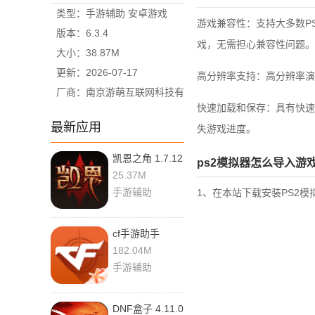
类型：手游辅助 安卓游戏
游戏兼容性：支持大多数P
版本：6.3.4
戏，无需担心兼容性问题。
大小：38.87M
更新：2026-07-17
高分辨率支持：高分辨率演
厂商：南京游萌互联网科技有
快速加载和保存：具有快速
限公司
最新应用
失游戏进度。
凯恩之角 1.7.12
ps2模拟器怎么导入游
手机版
25.37M
手游辅助
1、在本站下载安装PS2模
cf手游助手
4.6.0 最新版
182.04M
手游辅助
DNF盒子 4.11.0