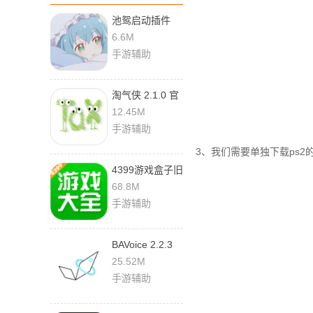
池鸳启动插件
v2.0.1.0 安卓版
6.6M
手游辅助
淘气侠 2.1.0 官
方正版
12.45M
手游辅助
3、我们需要单独下载ps2
4399游戏盒子旧
版本 9.5.0.55 安
68.8M
卓版
手游辅助
BAVoice 2.2.3
安卓版
25.52M
手游辅助