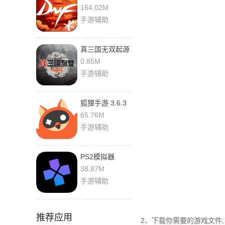
官方版
164.02M
手游辅助
真三国无双起源
修改器 1.0 免费
0.85M
版
手游辅助
狐狸手游 3.6.3
官方版
65.76M
手游辅助
PS2模拟器
6.3.4 官方版
38.87M
手游辅助
推荐应用
2、下载你需要的游戏文件;