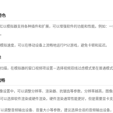
特色
2红以模拟器支持各种插件和扩展，可以增强软件的功能和性能。例如：
。
模拟速度，可以在移动设备上流畅地运行PS2游戏，避免卡顿和延迟。
除
扫描，在模拟器的窗口视频项设置－选择视频双线过虑模式里在普通模式
流畅
图像设置中，可以调整分辨率、渲染器、抗锯齿等参数，分辨率越高，图
可以选择软件渲染或硬件渲染，硬件渲染通常性能更好，但是需要显卡支
中可以调整音频输出设备、音量大小等参数，建议选择合适的音频输出设备