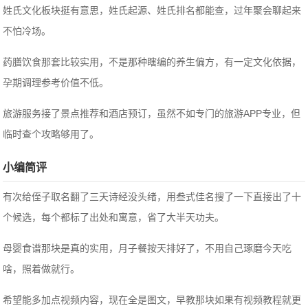
姓氏文化板块挺有意思，姓氏起源、姓氏排名都能查，过年聚会聊起来
不怕冷场。
药膳饮食那套比较实用，不是那种瞎编的养生偏方，有一定文化依据，
孕期调理参考价值不低。
旅游服务接了景点推荐和酒店预订，虽然不如专门的旅游APP专业，但
临时查个攻略够用了。
小编简评
有次给侄子取名翻了三天诗经没头绪，用叁式佳名搜了一下直接出了十
个候选，每个都标了出处和寓意，省了大半天功夫。
母婴食谱那块是真的实用，月子餐按天排好了，不用自己琢磨今天吃
啥，照着做就行。
希望能多加点视频内容，现在全是图文，早教那块如果有视频教程就更