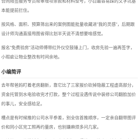
合同陪签服务专员帮审增项条款和材料型号，小白最容易踩的文字坑基
本能提前拦住。
按风格、面积、预算筛出来的案例图能批量收藏进"我的灵感"，后期跟
设计师沟通直接甩图省得比划半天说不清想要啥感觉。
报名"免费验房"活动师傅带红外仪空鼓锤上门，收房先验一遍再签字，
小瑕疵让物业整改有时间余地。
小编简评
去年帮爸妈盯着老房翻新，靠它比了三家报价砍掉隐蔽工程虚高部分，
资金托管到水电验收完才打款，整个过程没遇传说中装修公司翻脸加价
的事儿，安全感给足。
槽点是有时候推的公司水平参差，别全信首推顺序，一定亲自翻带图评
价和同小区完工照再约量房，也别嫌麻烦多问几家。