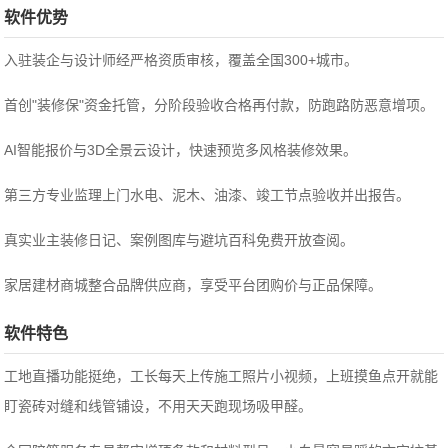
软件优势
入驻装企与设计师经严格资质审核，覆盖全国300+城市。
首创"装修保"资金托管，分阶段验收合格再付款，防跑路防恶意增项。
AI智能报价与3D全景云设计，快速预览多风格装修效果。
第三方专业监理上门水电、泥木、油漆、竣工节点验收并出报告。
真实业主装修日记、案例图库与避坑百科免费开放查阅。
家居建材商城整合品牌供应商，享受平台团购价与正品保障。
软件特色
工地直播功能挺绝，工长每天上传施工照片小视频，上班摸鱼点开就能
盯瓷砖对缝和线管铺设，不用天天跑现场吸甲醛。