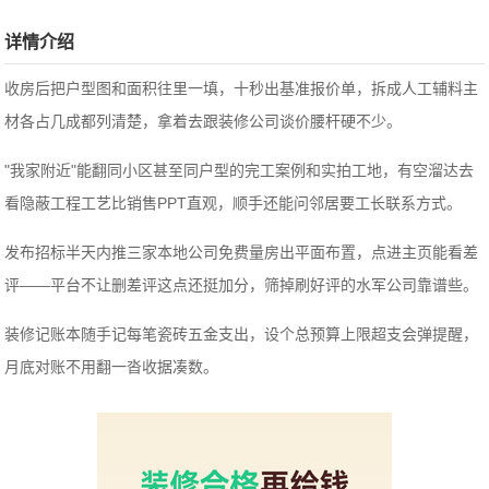
详情介绍
收房后把户型图和面积往里一填，十秒出基准报价单，拆成人工辅料主
材各占几成都列清楚，拿着去跟装修公司谈价腰杆硬不少。
"我家附近"能翻同小区甚至同户型的完工案例和实拍工地，有空溜达去
看隐蔽工程工艺比销售PPT直观，顺手还能问邻居要工长联系方式。
发布招标半天内推三家本地公司免费量房出平面布置，点进主页能看差
评——平台不让删差评这点还挺加分，筛掉刷好评的水军公司靠谱些。
装修记账本随手记每笔瓷砖五金支出，设个总预算上限超支会弹提醒，
月底对账不用翻一沓收据凑数。