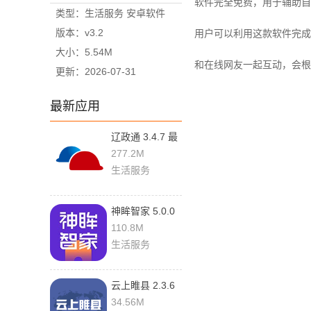
软件完全免费，用于辅助自
类型：生活服务 安卓软件
版本：v3.2
用户可以利用这款软件完成
大小：5.54M
和在线网友一起互动，会根
更新：2026-07-31
最新应用
辽政通 3.4.7 最
新版
277.2M
生活服务
神眸智家 5.0.0
手机版
110.8M
生活服务
云上睢县 2.3.6
手机版
34.56M