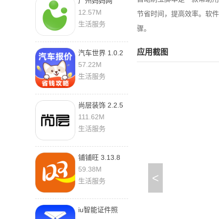
广州妈妈网
2.6.7
12.57M
节省时间，提高效率。软件
生活服务
骤。
应用截图
汽车世界 1.0.2
手机版
57.22M
生活服务
尚层装饰 2.2.5
官方版
111.62M
生活服务
铺铺旺 3.13.8
最新版
59.38M
<
生活服务
iu智能证件照