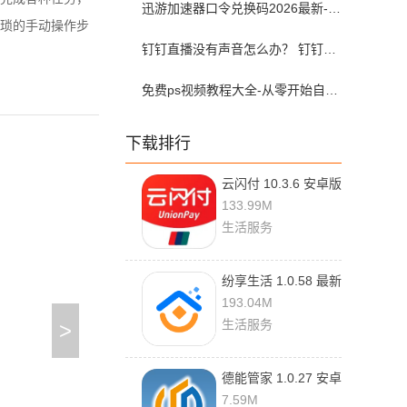
迅游加速器口令兑换码2026最新-迅游加速器兑换码2026年7月
琐的手动操作步
钉钉直播没有声音怎么办？ 钉钉直播没有声音解决方法？
免费ps视频教程大全-从零开始自学ps视频教程全集2026最新版
下载排行
云闪付 10.3.6 安卓版
133.99M
生活服务
纷享生活 1.0.58 最新
版
193.04M
生活服务
>
德能管家 1.0.27 安卓
版
7.59M