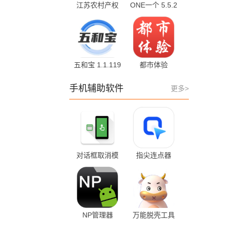
江苏农村产权
ONE一个 5.5.2
1.1.6 手机版
最新版
五和宝 1.1.119
都市体验
安卓版
23.0.39 官方版
手机辅助软件
更多>
对话框取消模
指尖连点器
块 v23.11 安卓
1.4.8 最新版
版
NP管理器
万能脱壳工具