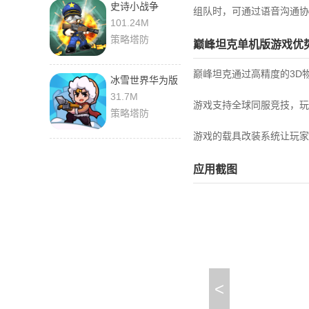
史诗小战争
组队时，可通过语音沟通协
2.010 最新版
101.24M
策略塔防
巅峰坦克单机版游戏优
巅峰坦克通过高精度的3D
冰雪世界华为版
10.1.8 安卓版
31.7M
游戏支持全球同服竞技，玩
策略塔防
游戏的载具改装系统让玩家
应用截图
<