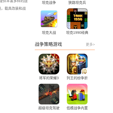
，提供丰富多样的战
坦克战争
狭路坦克兵
8.300 手机版
v1.0.0 安卓版
境，载具改装和战
坦克大战
坦克1990经典
4.1.10 最新版
版 2.5 安卓版
战争策略游戏
更多>
将军的荣耀3
列王的纷争折
1.7.10 最新版
扣平台 11.18.0
最新版
超级坦克驾驶
低模战争内置