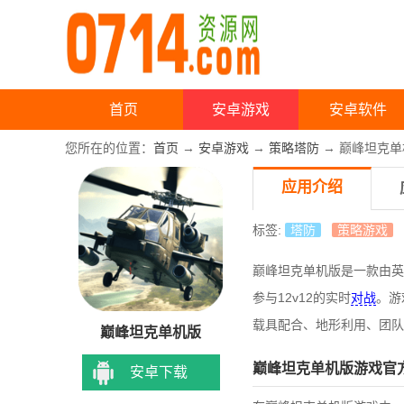
首页
安卓游戏
安卓软件
您所在的位置：
首页
→
安卓游戏
→
策略塔防
→ 巅峰坦克单机
应用介绍
标签:
塔防
策略游戏
巅峰坦克单机版是一款由英
参与12v12的实时
对战
。游
载具配合、地形利用、团队
巅峰坦克单机版
巅峰坦克单机版游戏官
安卓下载