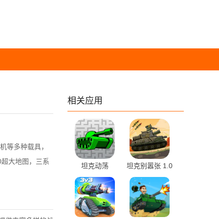
相关应用
机等多种载具，
00超大地图，三系
坦克动荡
坦克别嚣张 1.0
2.08.1202 安
安卓版
卓版