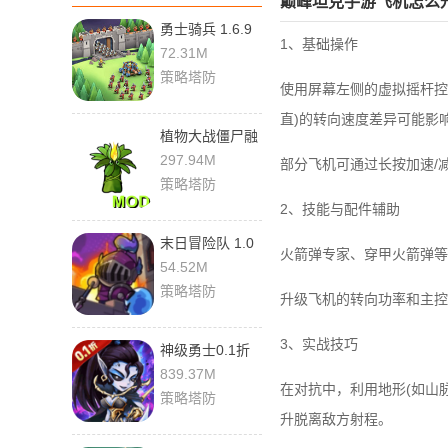
巅峰坦克手游飞机怎么
勇士骑兵 1.6.9
‌1、基础操作‌
安卓版
72.31M
策略塔防
使用屏幕左侧的‌虚拟摇杆
直)的转向速度差异可能影
植物大战僵尸融
合版魔改版 1.1
297.94M
部分飞机可通过长按‌加速/
安卓版
策略塔防
‌2、技能与配件辅助‌
末日冒险队 1.0
火箭弹专家、穿甲火箭弹等
安卓版
54.52M
策略塔防
升级飞机的‌转向功率‌和‌
‌3、实战技巧‌
神级勇士0.1折
版 v1.0.2 安卓
839.37M
在对抗中，利用地形(如山
版
策略塔防
升脱离敌方射程。