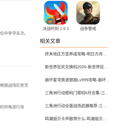
1.0 手机版
菜单版
v2.12.3.14031
安卓版
决战时刻 1.6.1
战争警戒
位中争夺名次。
最新版
v1.4.0 最新版
相关文章
终末地庄方宜养成攻略-明日方舟终末地庄方宜武器配队带什么
新世界狂欢兑换码2026-新世界狂欢虚宝码可兑换2026年6月最新
崩坏星穹铁道银狼Lv999攻略-崩坏星穹铁道银狼lv999遗器词条带什么
根据战场形势灵
三角洲行动密码门密码6月合集-三角洲行动密码屋今日密码大全2026最新6月
三角洲行动全面战场武器推荐-三角洲s9枪械排行大战场
的仰角进行攻
鸣潮丽贝卡声骸带什么-鸣潮丽贝卡声骸配队攻略