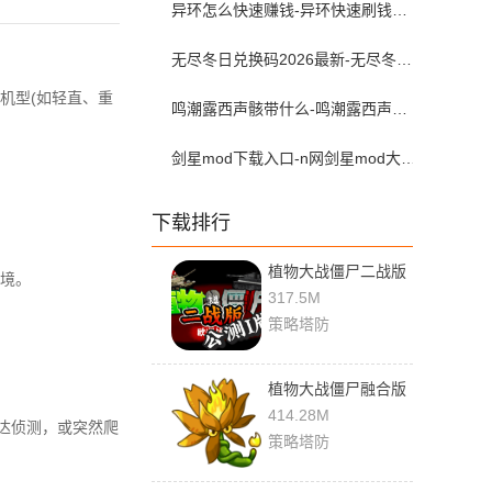
异环怎么快速赚钱-异环快速刷钱攻略
无尽冬日兑换码2026最新-无尽冬日兑换码入口在哪
机型(如轻直、重
鸣潮露西声骸带什么-鸣潮露西声骸配队攻略
剑星mod下载入口-n网剑星mod大全（附安装教程）
下载排行
植物大战僵尸二战版
境。
0.2 官方版
317.5M
策略塔防
植物大战僵尸融合版
3.0.1 最新版
414.28M
达侦测，或突然爬
策略塔防