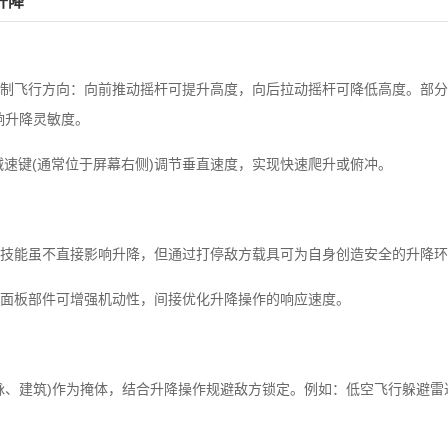
升降
‌控制飞行方向：向前推动摇杆可提升高度，向后拉动摇杆可降低高度。部分
响升降灵敏度。
减速键‌(通常位于屏幕右侧)调节垂直速度，实现快速爬升或俯冲。
技能虽不直接影响升降，但通过打停敌方载具可为自身创造安全的升降环
主控面板部件‌可增强机动性，间接优化升降操作的响应速度。
脉、建筑)作为掩体，结合升降操作规避敌方锁定。例如：低空飞行躲避雷