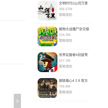
文明时代2山河万里
mod 1.26R(胜利日)
306.57M
安卓版
策略塔防
植物大战僵尸杂交版
0.5.1 最新版
318.3M
策略塔防
世界征服者4剑拔弩
张 1.11.4 最新版
157.2M
策略塔防
钢铁雄心4 2.8 官方
版
756.8M
策略塔防
>