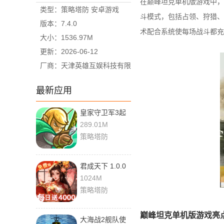
在巅峰坦克单机版游戏中，
类型：策略塔防 安卓游戏
斗模式，包括占领、狩猎、
版本：7.4.0
术配合系统使每场战斗都充
大小：1536.97M
更新：2026-06-12
厂商：天津英雄互娱科技有限
公司
最新应用
皇家守卫军3起
源 6.2.00 安卓
289.01M
版
策略塔防
君成天下 1.0.0
最新版
1024M
策略塔防
巅峰坦克单机版游戏亮
大海战2舰队使