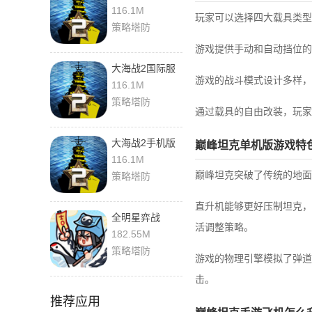
命 1.41 最新版
116.1M
玩家可以选择四大载具类型
策略塔防
游戏提供手动和自动挡位的
大海战2国际服
游戏的战斗模式设计多样，
1.41 官方版
116.1M
策略塔防
通过载具的自由改装，玩家
大海战2手机版
巅峰坦克单机版游戏特
1.41 官方版
116.1M
巅峰坦克突破了传统的地面
策略塔防
直升机能够更好压制坦克，
全明星弈战
活调整策略。
1.0.15 安卓版
182.55M
策略塔防
游戏的物理引擎模拟了弹道
击。
推荐应用